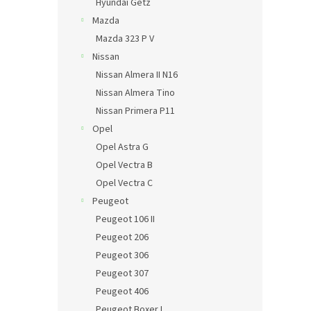
Hyundai Getz
Mazda
Mazda 323 P V
Nissan
Nissan Almera II N16
Nissan Almera Tino
Nissan Primera P11
Opel
Opel Astra G
Opel Vectra B
Opel Vectra C
Peugeot
Peugeot 106 II
Peugeot 206
Peugeot 306
Peugeot 307
Peugeot 406
Peugeot Boxer I