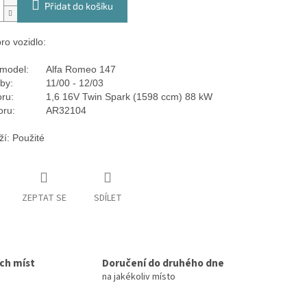
Přidat do košíku
ro vozidlo:
model:
Alfa Romeo 147
by:
11/00 - 12/03
ru:
1,6 16V Twin Spark (1598 ccm) 88 kW
oru:
AR32104
ží: Použité
ZEPTAT SE
SDÍLET
ích míst
Doručení do druhého dne
na jakékoliv místo