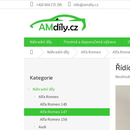
Přejít
+420 604 175 295
info@amdily.cz
na
obsah
Náhradní díly
Povinná a doporučená výbava
O
Domů
Náhradní díly
Alfa Romeo
Alfa Rome
P
Řídí
o
Přeskočit
s
Průměr
Neohod
Kategorie
kategorie
t
hodnoce
r
produkt
Náhradní díly
a
je
Alfa Romeo
0,0
n
z
Alfa Romeo 145
n
5
í
Alfa Romeo 147
hvězdič
p
Alfa Romeo 156
a
Audi