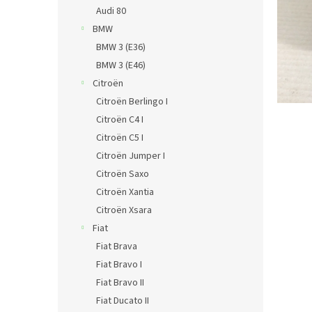
n
Audi 80
e
BMW
l
BMW 3 (E36)
BMW 3 (E46)
Citroën
Citroën Berlingo I
Citroën C4 I
Citroën C5 I
Citroën Jumper I
Citroën Saxo
Citroën Xantia
Citroën Xsara
Fiat
Fiat Brava
Fiat Bravo I
Fiat Bravo II
Fiat Ducato II