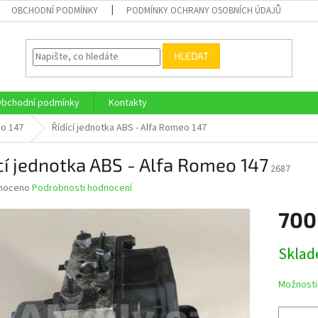
OBCHODNÍ PODMÍNKY
PODMÍNKY OCHRANY OSOBNÍCH ÚDAJŮ
HLEDAT
bchodní podmínky
Kontakty
o 147
Řídící jednotka ABS - Alfa Romeo 147
cí jednotka ABS - Alfa Romeo 147
2687
né
noceno
Podrobnosti hodnocení
ní
700
u
Měrná
Skla
cena:
ek.
Možnosti