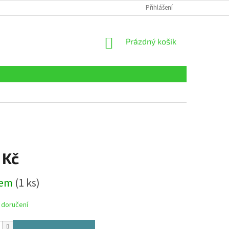
Přihlášení
NÁKUPNÍ
Prázdný košík
KOŠÍK
 Kč
dem
(1 ks)
 doručení