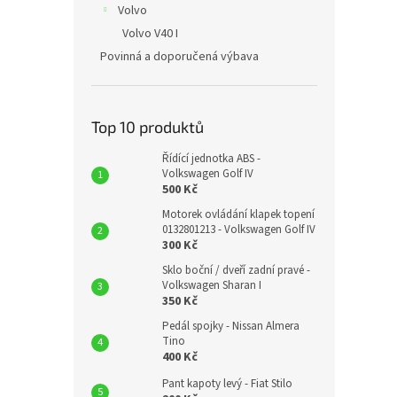
Volvo
Volvo V40 I
Povinná a doporučená výbava
Top 10 produktů
Řídící jednotka ABS -
Volkswagen Golf IV
500 Kč
Motorek ovládání klapek topení
0132801213 - Volkswagen Golf IV
300 Kč
Sklo boční / dveří zadní pravé -
Volkswagen Sharan I
350 Kč
Pedál spojky - Nissan Almera
Tino
400 Kč
Pant kapoty levý - Fiat Stilo