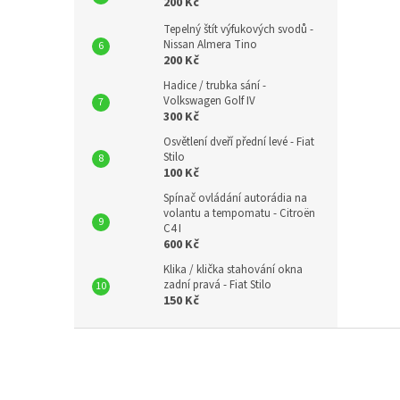
200 Kč
Tepelný štít výfukových svodů -
Nissan Almera Tino
200 Kč
Hadice / trubka sání -
Volkswagen Golf IV
300 Kč
Osvětlení dveří přední levé - Fiat
Stilo
100 Kč
Spínač ovládání autorádia na
volantu a tempomatu - Citroën
C4 I
600 Kč
Klika / klička stahování okna
zadní pravá - Fiat Stilo
150 Kč
Z
á
p
a