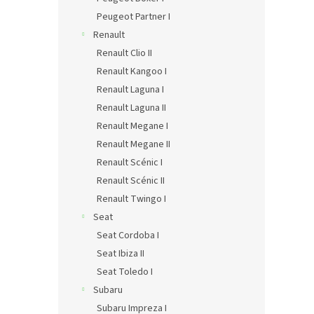
Peugeot Partner I
Renault
Renault Clio II
Renault Kangoo I
Renault Laguna I
Renault Laguna II
Renault Megane I
Renault Megane II
Renault Scénic I
Renault Scénic II
Renault Twingo I
Seat
Seat Cordoba I
Seat Ibiza II
Seat Toledo I
Subaru
Subaru Impreza I