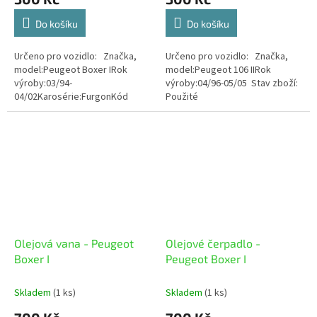
Do košíku
Do košíku
Určeno pro vozidlo: Značka,
Určeno pro vozidlo: Značka,
model:Peugeot Boxer IRok
model:Peugeot 106 IIRok
výroby:03/94-
výroby:04/96-05/05 Stav zboží:
04/02Karosérie:FurgonKód
Použité
barvy: Stav zboží: Použité
Olejová vana - Peugeot
Olejové čerpadlo -
Boxer I
Peugeot Boxer I
Skladem
(1 ks)
Skladem
(1 ks)