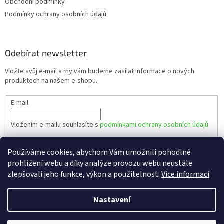
Obchodní podmínky
Podmínky ochrany osobních údajů
Odebírat newsletter
Vložte svůj e-mail a my vám budeme zasílat informace o nových
produktech na našem e-shopu.
E-mail
Vložením e-mailu souhlasíte s
podmínkami ochrany osobních údajů
PŘIHLÁSIT SE
Používáme cookies, abychom Vám umožnili pohodlné
prohlížení webu a díky analýze provozu webu neustále
zlepšovali jeho funkce, výkon a použitelnost.
Více informací
Vytvořil Shoptet
Nastavení
Copyright 2026
AMdíly.cz – Použité autodíly
. Všechna práva