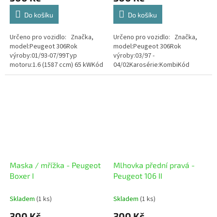
Do košíku
Do košíku
Určeno pro vozidlo: Značka,
Určeno pro vozidlo: Značka,
model:Peugeot 306Rok
model:Peugeot 306Rok
výroby:01/93-07/99Typ
výroby:03/97 -
motoru:1.6 (1587 ccm) 65 kWKód
04/02Karosérie:KombiKód
motoru:NFZ (TU5JP) Stav zboží:
barvy: Stav zboží: Použité
Použité
Maska / mřížka - Peugeot
Mlhovka přední pravá -
Boxer I
Peugeot 106 II
Skladem
(1 ks)
Skladem
(1 ks)
300 Kč
300 Kč