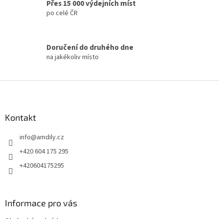
Přes 15 000 výdejních míst
k
po celé ČR
y
v
ý
p
Doručení do druhého dne
i
na jakékoliv místo
s
u
Z
á
p
a
Kontakt
t
info
@
amdily.cz
í
+420 604 175 295
+420604175295
Informace pro vás