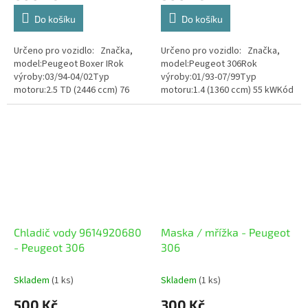
Do košíku
Do košíku
Určeno pro vozidlo: Značka,
Určeno pro vozidlo: Značka,
model:Peugeot Boxer IRok
model:Peugeot 306Rok
výroby:03/94-04/02Typ
výroby:01/93-07/99Typ
motoru:2.5 TD (2446 ccm) 76
motoru:1.4 (1360 ccm) 55 kWKód
kWKód motoru:T8A (DJ5T) Stav
motoru:KFW, KFX, KDX Stav
zboží: Použité
zboží: Použité
Chladič vody 9614920680
Maska / mřížka - Peugeot
- Peugeot 306
306
Skladem
(1 ks)
Skladem
(1 ks)
500 Kč
300 Kč