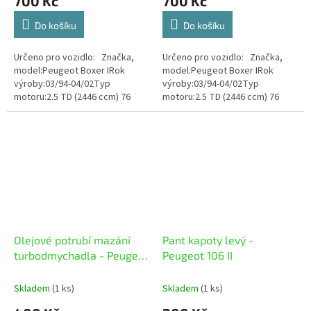
700 Kč
700 Kč
Do košíku
Do košíku
Určeno pro vozidlo: Značka,
Určeno pro vozidlo: Značka,
model:Peugeot Boxer IRok
model:Peugeot Boxer IRok
výroby:03/94-04/02Typ
výroby:03/94-04/02Typ
motoru:2.5 TD (2446 ccm) 76
motoru:2.5 TD (2446 ccm) 76
kWKód motoru:T8A (DJ5T) Stav
kWKód motoru:T8A (DJ5T) Stav
zboží: Použité
zboží: Použité
Olejové potrubí mazání
Pant kapoty levý -
turbodmychadla - Peugeot
Peugeot 106 II
Boxer I
Skladem
(1 ks)
Skladem
(1 ks)