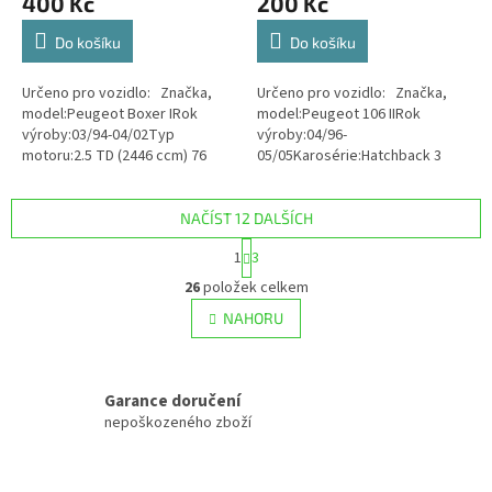
400 Kč
200 Kč
Do košíku
Do košíku
Určeno pro vozidlo: Značka,
Určeno pro vozidlo: Značka,
model:Peugeot Boxer IRok
model:Peugeot 106 IIRok
výroby:03/94-04/02Typ
výroby:04/96-
motoru:2.5 TD (2446 ccm) 76
05/05Karosérie:Hatchback 3
kWKód motoru:T8A (DJ5T) Stav
dv.Kód barvy: Stav zboží:
zboží: Použité
Použité
NAČÍST 12 DALŠÍCH
S
1
3
t
O
r
26
položek celkem
v
á
l
NAHORU
n
á
k
d
o
v
a
á
Garance doručení
c
n
í
nepoškozeného zboží
í
p
r
v