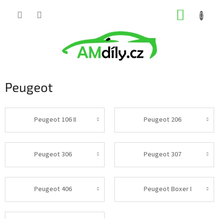
Přejít
NÁKUP
na
obsah
KOŠÍK
Peugeot
Peugeot 106 II
Peugeot 206
Peugeot 306
Peugeot 307
Peugeot 406
Peugeot Boxer I