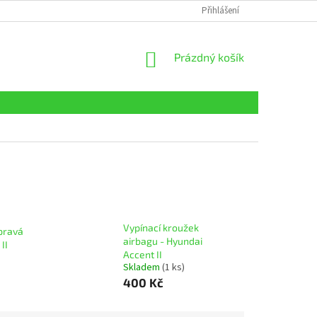
Přihlášení
NÁKUPNÍ
Prázdný košík
KOŠÍK
Vypínací kroužek
pravá
airbagu - Hyundai
II
Accent II
Skladem
(1 ks)
400 Kč