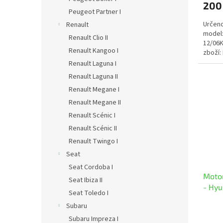
200
Peugeot Partner I
Určeno
Renault
model:
Renault Clio II
12/06K
Renault Kangoo I
zboží:
Renault Laguna I
Renault Laguna II
Renault Megane I
Renault Megane II
Renault Scénic I
Renault Scénic II
Renault Twingo I
Seat
Seat Cordoba I
Motor
Seat Ibiza II
- Hyu
Seat Toledo I
Subaru
Subaru Impreza I