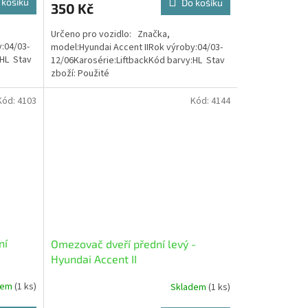
 košíku
Do košíku
350 Kč
Určeno pro vozidlo: Značka,
:04/03-
model:Hyundai Accent IIRok výroby:04/03-
:HL Stav
12/06Karosérie:LiftbackKód barvy:HL Stav
zboží: Použité
Kód:
4103
Kód:
4144
ní
Omezovač dveří přední levý -
Hyundai Accent II
dem
(1 ks)
Skladem
(1 ks)