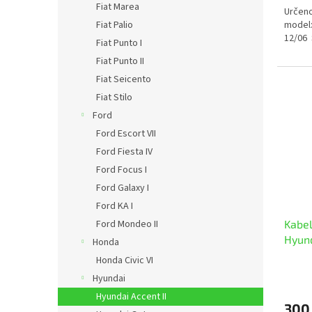
Fiat Marea
Určeno
model:
Fiat Palio
12/06 
Fiat Punto I
Fiat Punto II
Fiat Seicento
Fiat Stilo
Ford
Ford Escort VII
Ford Fiesta IV
Ford Focus I
Ford Galaxy I
Ford KA I
Ford Mondeo II
Kabel
Hyund
Honda
Honda Civic VI
Hyundai
Hyundai Accent II
300