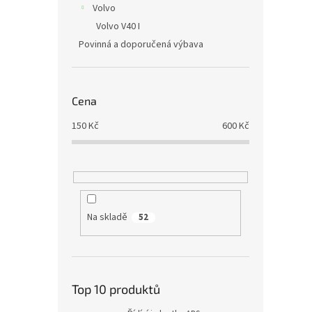
Volvo
Volvo V40 I
Povinná a doporučená výbava
Cena
150
Kč
600
Kč
Na skladě
52
Top 10 produktů