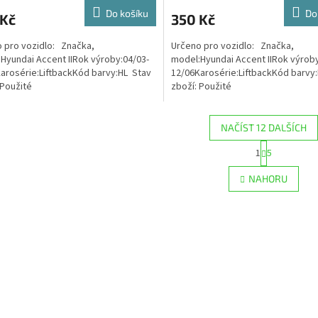
Do košíku
Do
 Kč
350 Kč
 pro vozidlo: Značka,
Určeno pro vozidlo: Značka,
Hyundai Accent IIRok výroby:04/03-
model:Hyundai Accent IIRok výroby
arosérie:LiftbackKód barvy:HL Stav
12/06Karosérie:LiftbackKód barvy
 Použité
zboží: Použité
NAČÍST 12 DALŠÍCH
S
1
5
O
t
r
v
NAHORU
á
l
n
á
k
d
o
a
v
c
á
í
n
p
í
r
v
k