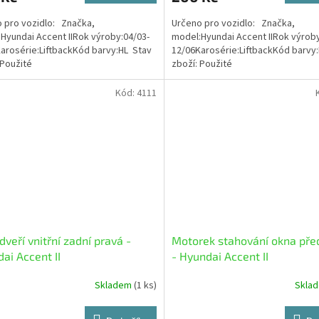
 pro vozidlo: Značka,
Určeno pro vozidlo: Značka,
Hyundai Accent IIRok výroby:04/03-
model:Hyundai Accent IIRok výroby
arosérie:LiftbackKód barvy:HL Stav
12/06Karosérie:LiftbackKód barvy
 Použité
zboží: Použité
Kód:
4111
 dveří vnitřní zadní pravá -
Motorek stahování okna před
ai Accent II
- Hyundai Accent II
Skladem
(1 ks)
Skla