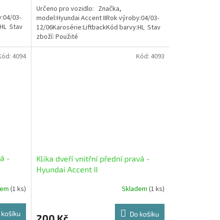
Určeno pro vozidlo: Značka,
:04/03-
model:Hyundai Accent IIRok výroby:04/03-
:HL Stav
12/06Karosérie:LiftbackKód barvy:HL Stav
zboží: Použité
Kód:
4094
Kód:
4093
á -
Klika dveří vnitřní přední pravá -
Hyundai Accent II
dem
(1 ks)
Skladem
(1 ks)
 košíku
Do košíku
200 Kč