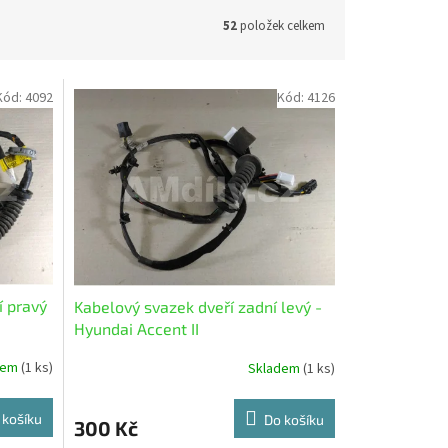
52
položek celkem
Kód:
4092
Kód:
4126
í pravý
Kabelový svazek dveří zadní levý -
Hyundai Accent II
dem
(1 ks)
Skladem
(1 ks)
 košíku
Do košíku
300 Kč