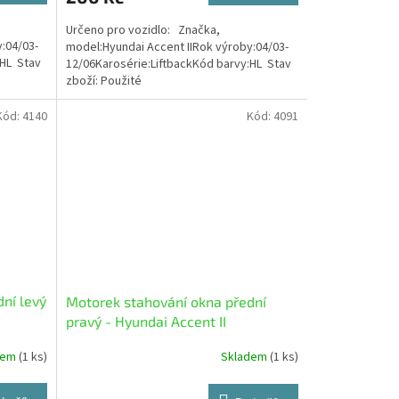
Určeno pro vozidlo: Značka,
:04/03-
model:Hyundai Accent IIRok výroby:04/03-
:HL Stav
12/06Karosérie:LiftbackKód barvy:HL Stav
zboží: Použité
Kód:
4140
Kód:
4091
ní levý
Motorek stahování okna přední
pravý - Hyundai Accent II
dem
(1 ks)
Skladem
(1 ks)