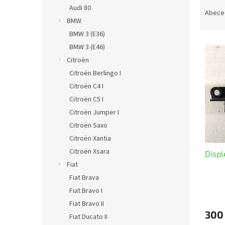
Ř
n
Audi 80
a
e
Abece
BMW
z
l
e
BMW 3 (E36)
V
n
BMW 3 (E46)
ý
í
Citroën
p
p
Citroën Berlingo I
i
r
Citroën C4 I
s
o
p
Citroën C5 I
d
r
u
Citroën Jumper I
o
k
Citroën Saxo
d
t
Citroën Xantia
u
ů
Citroën Xsara
Displ
k
Fiat
t
ů
Fiat Brava
Fiat Bravo I
Fiat Bravo II
300
Fiat Ducato II