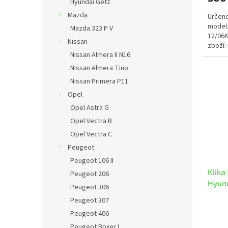
Hyundai Getz
Mazda
Určeno
model:
Mazda 323 P V
12/06K
Nissan
zboží:
Nissan Almera II N16
Nissan Almera Tino
Nissan Primera P11
Opel
Opel Astra G
Opel Vectra B
Opel Vectra C
Peugeot
Peugeot 106 II
Klika
Peugeot 206
Hyund
Peugeot 306
Peugeot 307
Peugeot 406
Peugeot Boxer I