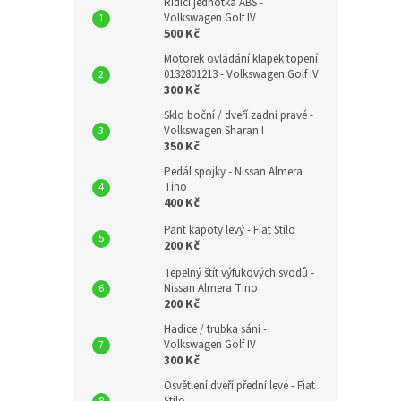
Řídící jednotka ABS -
Volkswagen Golf IV
500 Kč
Motorek ovládání klapek topení
0132801213 - Volkswagen Golf IV
300 Kč
Sklo boční / dveří zadní pravé -
Volkswagen Sharan I
350 Kč
Pedál spojky - Nissan Almera
Tino
400 Kč
Pant kapoty levý - Fiat Stilo
200 Kč
Tepelný štít výfukových svodů -
Nissan Almera Tino
200 Kč
Hadice / trubka sání -
Volkswagen Golf IV
300 Kč
Osvětlení dveří přední levé - Fiat
Stilo