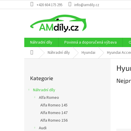
Přejít
+420 604 175 295
info@amdily.cz
na
obsah
Náhradní díly
Povinná a doporučená výbava
O
Domů
Náhradní díly
Hyundai
Hyundai Accen
P
Hyun
o
Přeskočit
s
Kategorie
kategorie
Nejpr
t
r
Náhradní díly
a
Alfa Romeo
n
Alfa Romeo 145
n
í
Alfa Romeo 147
p
Alfa Romeo 156
a
Audi