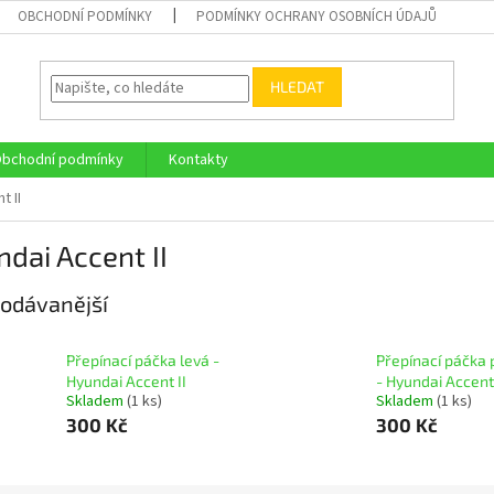
OBCHODNÍ PODMÍNKY
PODMÍNKY OCHRANY OSOBNÍCH ÚDAJŮ
HLEDAT
bchodní podmínky
Kontakty
t II
dai Accent II
odávanější
Přepínací páčka levá -
Přepínací páčka 
Hyundai Accent II
- Hyundai Accent 
Skladem
(1 ks)
Skladem
(1 ks)
300 Kč
300 Kč