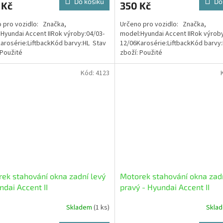
Do košíku
Do
 Kč
350 Kč
 pro vozidlo: Značka,
Určeno pro vozidlo: Značka,
Hyundai Accent IIRok výroby:04/03-
model:Hyundai Accent IIRok výroby
arosérie:LiftbackKód barvy:HL Stav
12/06Karosérie:LiftbackKód barvy
 Použité
zboží: Použité
Kód:
4123
ek stahování okna zadní levý
Motorek stahování okna zad
ndai Accent II
pravý - Hyundai Accent II
Skladem
(1 ks)
Skla