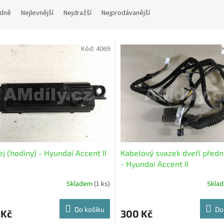
dně
Nejlevnější
Nejdražší
Nejprodávanější
Kód:
4069
ej (hodiny) - Hyundai Accent II
Kabelový svazek dveří předn
- Hyundai Accent II
Skladem
(1 ks)
Skla
Do košíku
Do
 Kč
300 Kč