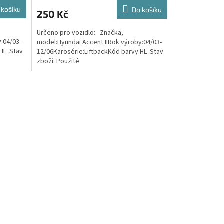
 košíku
Do košíku
250 Kč
Určeno pro vozidlo: Značka,
:04/03-
model:Hyundai Accent IIRok výroby:04/03-
:HL Stav
12/06Karosérie:LiftbackKód barvy:HL Stav
zboží: Použité