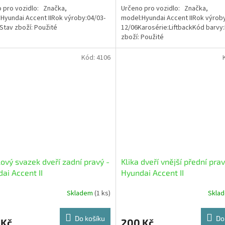
 pro vozidlo: Značka,
Určeno pro vozidlo: Značka,
Hyundai Accent IIRok výroby:04/03-
model:Hyundai Accent IIRok výroby
Stav zboží: Použité
12/06Karosérie:LiftbackKód barvy
zboží: Použité
Kód:
4106
ový svazek dveří zadní pravý -
Klika dveří vnější přední prav
ai Accent II
Hyundai Accent II
Skladem
(1 ks)
Skla
Do košíku
Do
 Kč
200 Kč