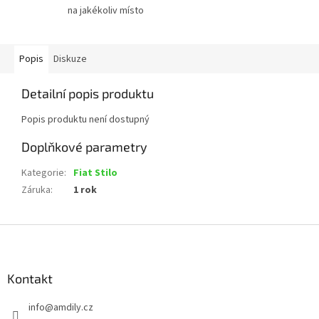
na jakékoliv místo
Popis
Diskuze
Detailní popis produktu
Popis produktu není dostupný
Doplňkové parametry
Kategorie
:
Fiat Stilo
Záruka
:
1 rok
Z
á
p
a
Kontakt
t
info
@
amdily.cz
í