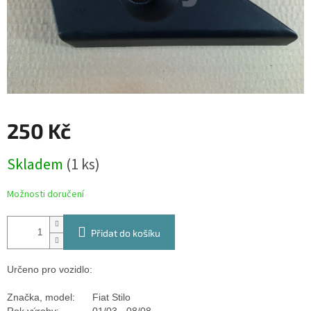
250 Kč
Měrná
Skladem
(1 ks)
cena:
Možnosti doručení
Přidat do košíku
Určeno pro vozidlo:
Značka, model:
Fiat Stilo