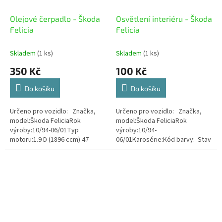
Olejové čerpadlo - Škoda
Osvětlení interiéru - Škoda
Felicia
Felicia
Skladem
(1 ks)
Skladem
(1 ks)
350 Kč
100 Kč
Do košíku
Do košíku
Určeno pro vozidlo: Značka,
Určeno pro vozidlo: Značka,
model:Škoda FeliciaRok
model:Škoda FeliciaRok
výroby:10/94-06/01Typ
výroby:10/94-
motoru:1.9 D (1896 ccm) 47
06/01Karosérie:Kód barvy: Stav
kWKód motoru:AEF Stav zboží:
zboží: Použité
Použité