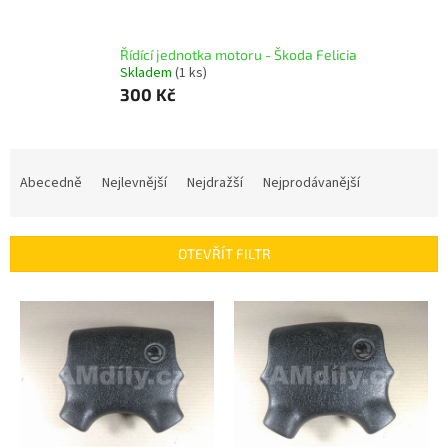
Řídící jednotka motoru - Škoda Felicia
Skladem
(1 ks)
300 Kč
Ř
a
Abecedně
Nejlevnější
Nejdražší
Nejprodávanější
z
e
n
OTEVŘÍT FILTR
í
p
V
r
ý
o
p
d
i
u
s
k
p
t
r
ů