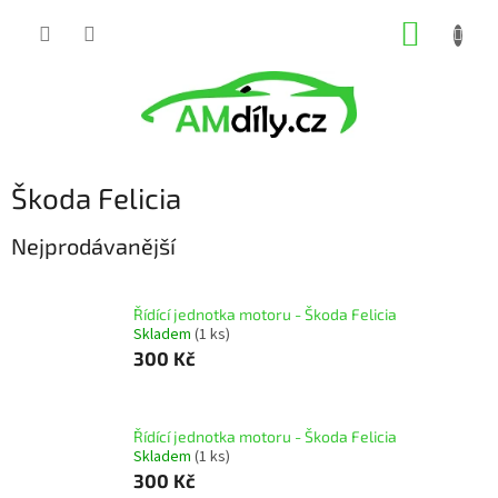
Přejít
NÁKUP
na
obsah
KOŠÍK
Škoda Felicia
Nejprodávanější
Řídící jednotka motoru - Škoda Felicia
Skladem
(1 ks)
300 Kč
Řídící jednotka motoru - Škoda Felicia
Skladem
(1 ks)
300 Kč