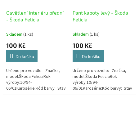
Osvětlení interiéru přední
Pant kapoty levý - Škoda
- Škoda Felicia
Felicia
Skladem
(1 ks)
Skladem
(1 ks)
100 Kč
100 Kč
Do košíku
Do košíku
Určeno pro vozidlo: Značka,
Určeno pro vozidlo: Značka,
model:Škoda FeliciaRok
model:Škoda FeliciaRok
výroby:10/94-
výroby:10/94-
06/01Karosérie:Kód barvy: Stav
06/01Karosérie:Kód barvy: Stav
zboží: Použité
zboží: Použité