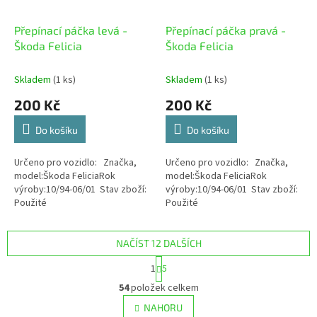
Přepínací páčka levá -
Přepínací páčka pravá -
Škoda Felicia
Škoda Felicia
Skladem
(1 ks)
Skladem
(1 ks)
200 Kč
200 Kč
Do košíku
Do košíku
Určeno pro vozidlo: Značka,
Určeno pro vozidlo: Značka,
model:Škoda FeliciaRok
model:Škoda FeliciaRok
výroby:10/94-06/01 Stav zboží:
výroby:10/94-06/01 Stav zboží:
Použité
Použité
NAČÍST 12 DALŠÍCH
S
1
5
t
O
r
54
položek celkem
v
á
l
NAHORU
n