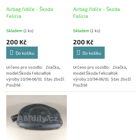
o
d
Airbag řidiče - Škoda
Airbag řidiče - Škoda
u
Felicia
Felicia
k
t
Skladem
(1 ks)
Skladem
(1 ks)
ů
200 Kč
200 Kč
Do košíku
Do košíku
Určeno pro vozidlo: Značka,
Určeno pro vozidlo: Značka,
model:Škoda FeliciaRok
model:Škoda FeliciaRok
výroby:10/94-06/01 Stav zboží:
výroby:10/94-06/01 Stav zboží:
Použité
Použité