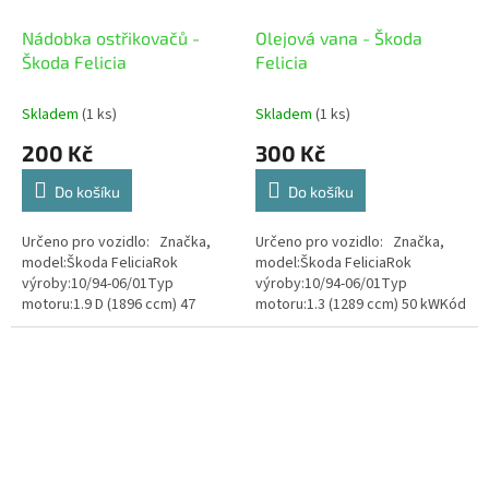
Nádobka ostřikovačů -
Olejová vana - Škoda
Škoda Felicia
Felicia
Skladem
(1 ks)
Skladem
(1 ks)
200 Kč
300 Kč
Do košíku
Do košíku
Určeno pro vozidlo: Značka,
Určeno pro vozidlo: Značka,
model:Škoda FeliciaRok
model:Škoda FeliciaRok
výroby:10/94-06/01Typ
výroby:10/94-06/01Typ
motoru:1.9 D (1896 ccm) 47
motoru:1.3 (1289 ccm) 50 kWKód
kWKód motoru:AEF Stav zboží:
motoru:136 M Stav zboží:
Použité
Použité