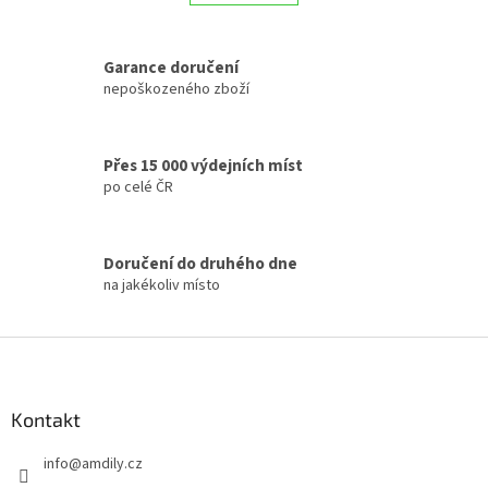
á
k
d
o
v
a
á
Garance doručení
c
n
í
nepoškozeného zboží
í
p
r
v
Přes 15 000 výdejních míst
k
po celé ČR
y
v
ý
p
Doručení do druhého dne
i
na jakékoliv místo
s
u
Z
á
p
a
Kontakt
t
info
@
amdily.cz
í