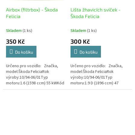
Airbox (filtrbox) - Škoda
Lišta žhavicích svíček -
Felicia
Škoda Felicia
Skladem
(1 ks)
Skladem
(1 ks)
350 Kč
300 Kč
Do košíku
Do košíku
Určeno pro vozidlo: Značka,
Určeno pro vozidlo: Značka,
model:Škoda FeliciaRok
model:Škoda FeliciaRok
výroby:10/94-06/01Typ
výroby:10/94-06/01Typ
motoru:1.6 (1598 ccm) 55 kWKód
motoru:1.9 D (1896 ccm) 47
motoru:AEE Stav zboží: Použité
kWKód motoru: Stav zboží:
Použité