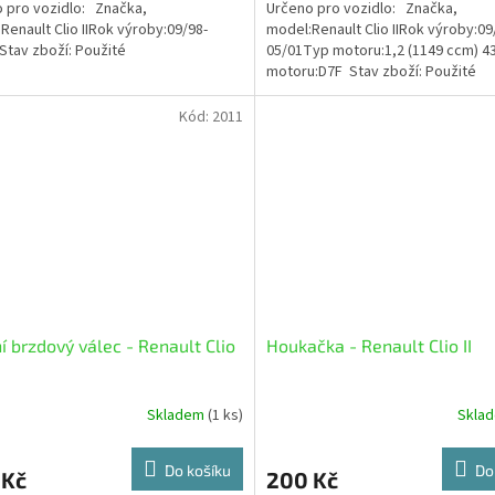
 pro vozidlo: Značka,
Určeno pro vozidlo: Značka,
Renault Clio IIRok výroby:09/98-
model:Renault Clio IIRok výroby:09
Stav zboží: Použité
05/01Typ motoru:1,2 (1149 ccm) 
motoru:D7F Stav zboží: Použité
Kód:
2011
í brzdový válec - Renault Clio
Houkačka - Renault Clio II
Skladem
(1 ks)
Skla
Do košíku
Do
 Kč
200 Kč