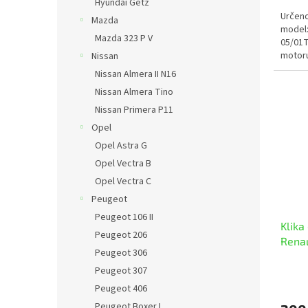
Hyundai Getz
Určeno
Mazda
model:
Mazda 323 P V
05/01T
motoru
Nissan
Nissan Almera II N16
Nissan Almera Tino
Nissan Primera P11
Opel
Opel Astra G
Opel Vectra B
Opel Vectra C
Peugeot
Peugeot 106 II
Klika
Peugeot 206
Renaul
Peugeot 306
Peugeot 307
Peugeot 406
Peugeot Boxer I