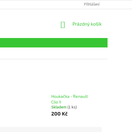
Přihlášení
NÁKUPNÍ
Prázdný košík
KOŠÍK
Houkačka - Renault
Clio II
Skladem
(1 ks)
200 Kč