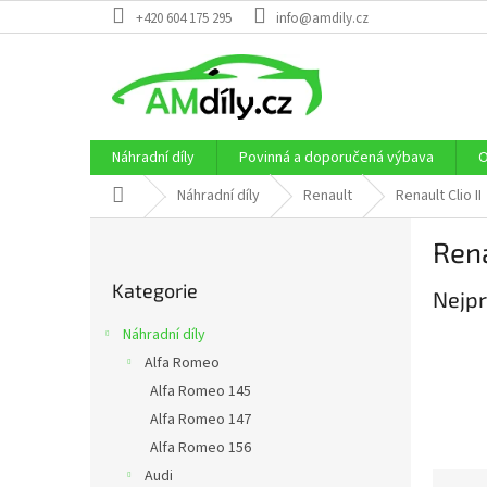
Přejít
+420 604 175 295
info@amdily.cz
na
obsah
Náhradní díly
Povinná a doporučená výbava
O
Domů
Náhradní díly
Renault
Renault Clio II
P
Rena
o
Přeskočit
s
Kategorie
kategorie
Nejpr
t
r
Náhradní díly
a
Alfa Romeo
n
Alfa Romeo 145
n
í
Alfa Romeo 147
p
Alfa Romeo 156
a
Audi
Ř