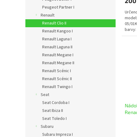
200
Peugeot Partner I
Určeno
Renault
model:
Renault Clio II
05/01K
barvy:
Renault Kangoo I
Renault Laguna I
Renault Laguna II
Renault Megane I
Renault Megane II
Renault Scénic I
Renault Scénic II
Renault Twingo I
Seat
Seat Cordoba I
Nádob
Seat Ibiza II
Renaul
Seat Toledo I
Subaru
Subaru Impreza I