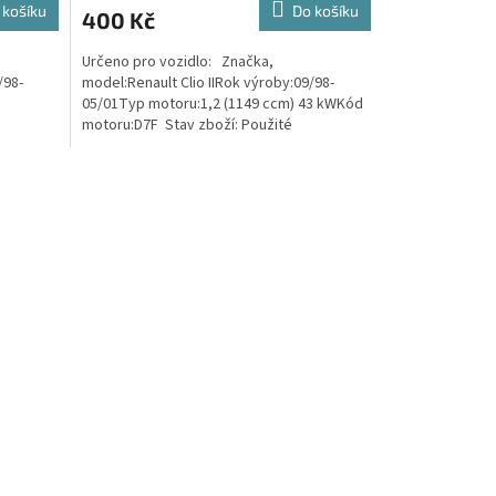
 košíku
Do košíku
400 Kč
Určeno pro vozidlo: Značka,
/98-
model:Renault Clio IIRok výroby:09/98-
05/01Typ motoru:1,2 (1149 ccm) 43 kWKód
motoru:D7F Stav zboží: Použité