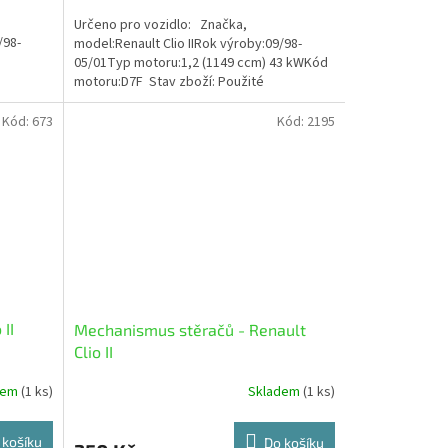
Určeno pro vozidlo: Značka,
/98-
model:Renault Clio IIRok výroby:09/98-
05/01Typ motoru:1,2 (1149 ccm) 43 kWKód
motoru:D7F Stav zboží: Použité
Kód:
673
Kód:
2195
II
Mechanismus stěračů - Renault
Clio II
dem
(1 ks)
Skladem
(1 ks)
 košíku
Do košíku