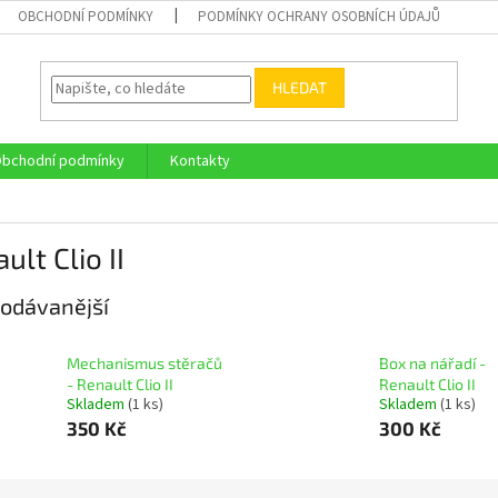
OBCHODNÍ PODMÍNKY
PODMÍNKY OCHRANY OSOBNÍCH ÚDAJŮ
HLEDAT
bchodní podmínky
Kontakty
ult Clio II
odávanější
Mechanismus stěračů
Box na nářadí -
- Renault Clio II
Renault Clio II
Skladem
(1 ks)
Skladem
(1 ks)
350 Kč
300 Kč