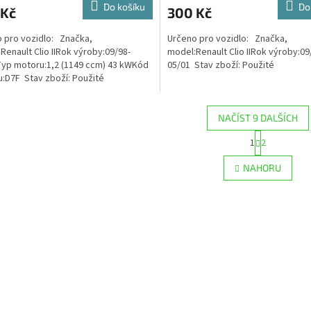
Do košíku
Do
 Kč
300 Kč
 pro vozidlo: Značka,
Určeno pro vozidlo: Značka,
Renault Clio IIRok výroby:09/98-
model:Renault Clio IIRok výroby:09
yp motoru:1,2 (1149 ccm) 43 kWKód
05/01 Stav zboží: Použité
:D7F Stav zboží: Použité
NAČÍST 9 DALŠÍCH
S
1
2
O
t
r
v
NAHORU
á
l
n
á
k
d
o
a
v
c
á
í
n
p
í
r
v
k
y