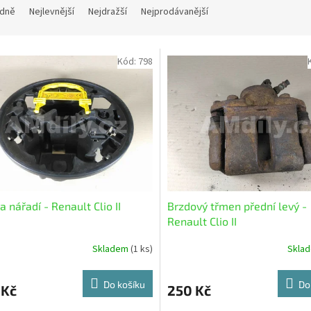
dně
Nejlevnější
Nejdražší
Nejprodávanější
Kód:
798
a nářadí - Renault Clio II
Brzdový třmen přední levý -
Renault Clio II
Skladem
(1 ks)
Skla
Do košíku
Do
 Kč
250 Kč