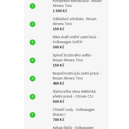
Kompresor klimatizace - Nissan
Almera Tino
1 500 Kč
Odkládací schránka - Nissan
Almera Tino
150 Kč
Klika dveří vnitřní zadní levá -
Volkswagen Golf IV
300 Kč
Spínač brzdového světla -
Nissan Almera Tino
150 Kč
Bezpečnostní pás zadní pravý -
Nissan Almera Tino
400 Kč
Stahovačka okna elektrická
přední pravá - Citroën C5 I
500 Kč
Chladič vody - Volkswagen
Sharan I
700 Kč
Airbag řidiče - Volkswagen