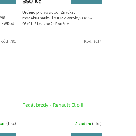
350 Kč
Určeno pro vozidlo: Značka,
/98-
model:Renault Clio IIRok výroby:09/98-
43 kWKód
05/01 Stav zboží: Použité
Kód:
791
Kód:
2014
Pedál brzdy - Renault Clio II
dem
(1 ks)
Skladem
(1 ks)