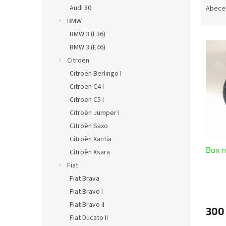
n
a
Audi 80
Abece
e
z
BMW
l
e
BMW 3 (E36)
V
n
BMW 3 (E46)
ý
í
Citroën
p
p
i
r
Citroën Berlingo I
s
o
Citroën C4 I
p
d
Citroën C5 I
r
u
Citroën Jumper I
o
k
Citroën Saxo
d
t
Citroën Xantia
u
ů
Box n
k
Citroën Xsara
t
Fiat
ů
Fiat Brava
Fiat Bravo I
Fiat Bravo II
300
Fiat Ducato II