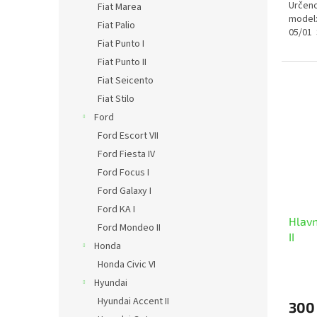
Určeno
Fiat Marea
model:
Fiat Palio
05/01 
Fiat Punto I
Fiat Punto II
Fiat Seicento
Fiat Stilo
Ford
Ford Escort VII
Ford Fiesta IV
Ford Focus I
Ford Galaxy I
Ford KA I
Hlavn
Ford Mondeo II
II
Honda
Honda Civic VI
Hyundai
Hyundai Accent II
300