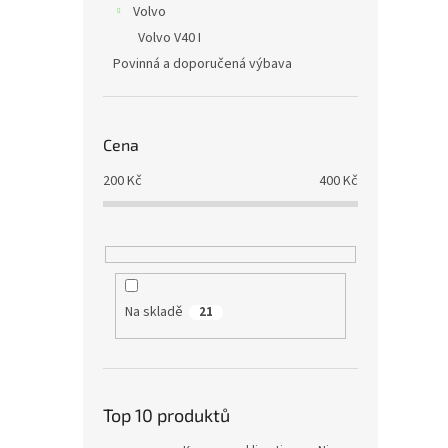
Volvo
Volvo V40 I
Povinná a doporučená výbava
Cena
200
Kč
400
Kč
Na skladě
21
Top 10 produktů