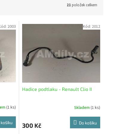
21
položek celkem
Kód:
2003
Kód:
2012
Hadice podtlaku - Renault Clio II
dem
(1 ks)
Skladem
(1 ks)
 košíku
Do košíku
300 Kč