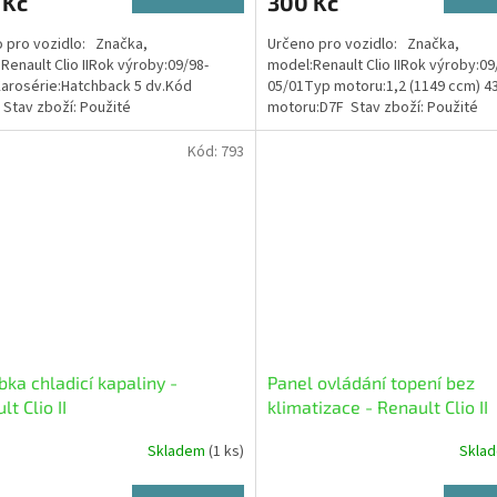
 Kč
300 Kč
 pro vozidlo: Značka,
Určeno pro vozidlo: Značka,
Renault Clio IIRok výroby:09/98-
model:Renault Clio IIRok výroby:09
arosérie:Hatchback 5 dv.Kód
05/01Typ motoru:1,2 (1149 ccm) 
 Stav zboží: Použité
motoru:D7F Stav zboží: Použité
Kód:
793
ka chladicí kapaliny -
Panel ovládání topení bez
t Clio II
klimatizace - Renault Clio II
Skladem
(1 ks)
Skla