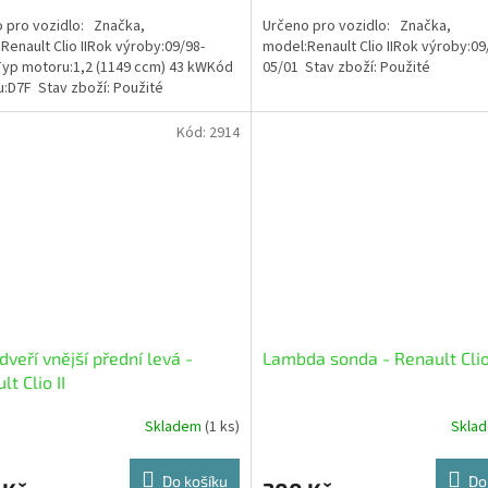
 pro vozidlo: Značka,
Určeno pro vozidlo: Značka,
Renault Clio IIRok výroby:09/98-
model:Renault Clio IIRok výroby:09
yp motoru:1,2 (1149 ccm) 43 kWKód
05/01 Stav zboží: Použité
:D7F Stav zboží: Použité
Kód:
2914
 dveří vnější přední levá -
Lambda sonda - Renault Clio 
t Clio II
Skladem
(1 ks)
Skla
Do košíku
Do