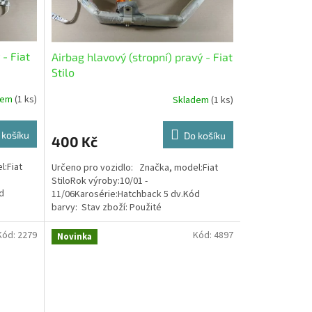
 - Fiat
Airbag hlavový (stropní) pravý - Fiat
Stilo
dem
(1 ks)
Skladem
(1 ks)
 košíku
Do košíku
400 Kč
l:Fiat
Určeno pro vozidlo: Značka, model:Fiat
StiloRok výroby:10/01 -
d
11/06Karosérie:Hatchback 5 dv.Kód
barvy: Stav zboží: Použité
Kód:
2279
Kód:
4897
Novinka