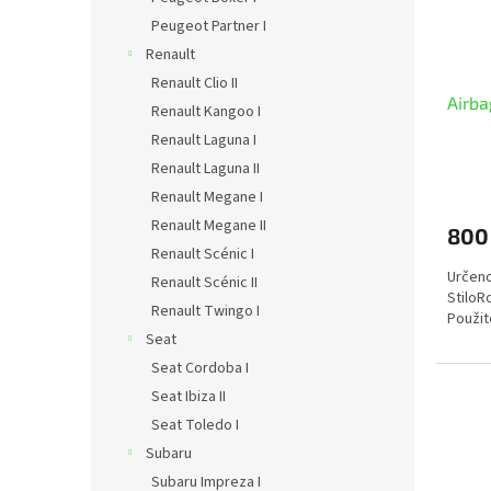
Peugeot Partner I
Renault
Renault Clio II
Airba
Renault Kangoo I
Renault Laguna I
Renault Laguna II
Renault Megane I
Renault Megane II
800
Renault Scénic I
Určeno
Renault Scénic II
StiloR
Renault Twingo I
Použi
Seat
Seat Cordoba I
Seat Ibiza II
Seat Toledo I
Subaru
Subaru Impreza I