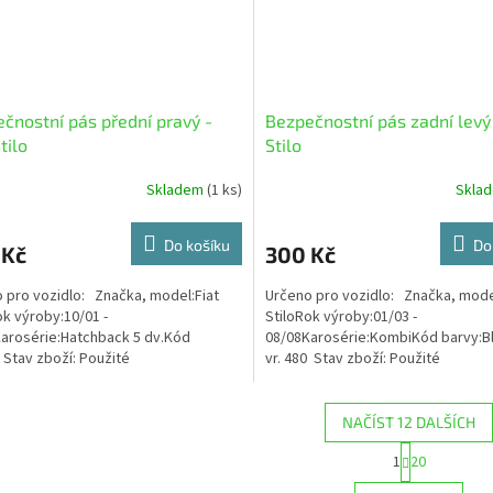
čnostní pás přední pravý -
Bezpečnostní pás zadní levý 
tilo
Stilo
Skladem
(1 ks)
Skla
Do košíku
Do
 Kč
300 Kč
 pro vozidlo: Značka, model:Fiat
Určeno pro vozidlo: Značka, mode
ok výroby:10/01 -
StiloRok výroby:01/03 -
arosérie:Hatchback 5 dv.Kód
08/08Karosérie:KombiKód barvy:Blu
 Stav zboží: Použité
vr. 480 Stav zboží: Použité
NAČÍST 12 DALŠÍCH
S
1
20
O
t
r
v