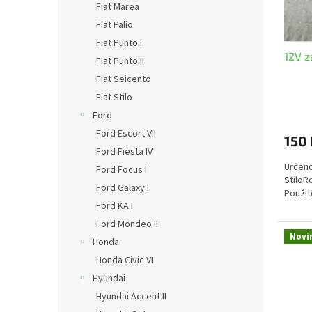
Fiat Marea
o
k
Fiat Palio
d
t
u
ů
Fiat Punto I
12V z
k
Fiat Punto II
t
Fiat Seicento
ů
Fiat Stilo
Ford
Ford Escort VII
150 
Ford Fiesta IV
Určeno
Ford Focus I
StiloR
Ford Galaxy I
Použi
Ford KA I
Ford Mondeo II
Novi
Honda
Honda Civic VI
Hyundai
Hyundai Accent II