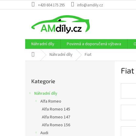
Přejít
+420 604 175 295
info@amdily.cz
na
obsah
Náhradní díly
Povinná a doporučená výbava
O
Domů
Náhradní díly
Fiat
P
Fiat
o
Přeskočit
s
Kategorie
kategorie
t
r
Náhradní díly
a
Alfa Romeo
n
Alfa Romeo 145
n
í
Alfa Romeo 147
p
Alfa Romeo 156
a
Audi