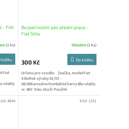
 - Fiat
Bezpečnostní pás přední pravý -
Fiat Stilo
dem
(1 ks)
Skladem
(1 ks)
 košíku
Do košíku
300 Kč
l:Fiat
Určeno pro vozidlo: Značka, model:Fiat
StiloRok výroby:01/03 -
 vitality
08/08Karosérie:KombiKód barvy:Blu vitality
vr. 480 Stav zboží: Použité
Kód:
4864
Kód:
2251