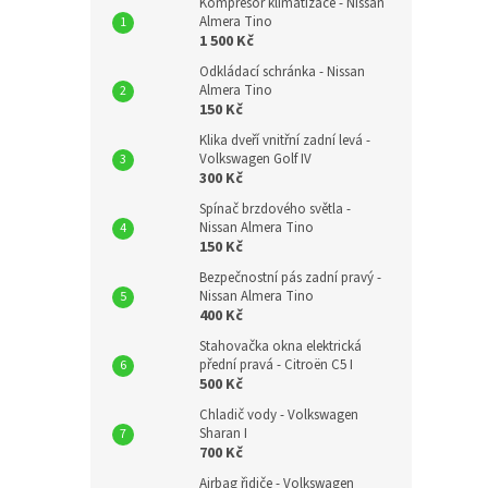
Kompresor klimatizace - Nissan
Almera Tino
1 500 Kč
Odkládací schránka - Nissan
Almera Tino
150 Kč
Klika dveří vnitřní zadní levá -
Volkswagen Golf IV
300 Kč
Spínač brzdového světla -
Nissan Almera Tino
150 Kč
Bezpečnostní pás zadní pravý -
Nissan Almera Tino
400 Kč
Stahovačka okna elektrická
přední pravá - Citroën C5 I
500 Kč
Chladič vody - Volkswagen
Sharan I
700 Kč
Airbag řidiče - Volkswagen