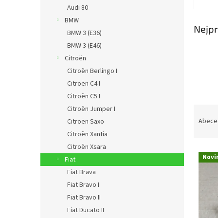
n
Audi 80
e
BMW
l
Nejpr
BMW 3 (E36)
BMW 3 (E46)
Citroën
Citroën Berlingo I
Citroën C4 I
Citroën C5 I
Ř
Citroën Jumper I
a
Abece
Citroën Saxo
z
Citroën Xantia
e
Citroën Xsara
V
n
Novi
Fiat
ý
í
Fiat Brava
p
p
i
r
Fiat Bravo I
s
o
Fiat Bravo II
p
d
Fiat Ducato II
r
u