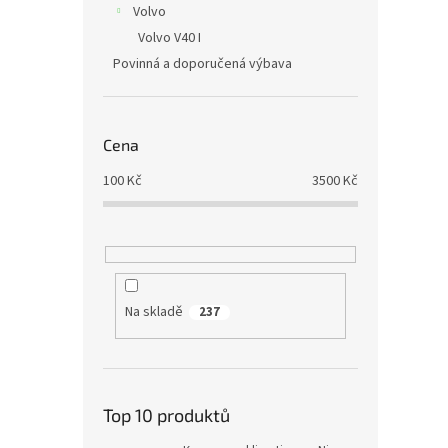
Volvo
Volvo V40 I
Povinná a doporučená výbava
Cena
100
Kč
3500
Kč
Na skladě
237
Top 10 produktů