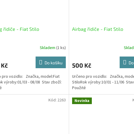
 řidiče - Fiat Stilo
Airbag řidiče - Fiat Stilo
Skladem
(1 ks)
Skla
Do košíku
Do
 Kč
500 Kč
 pro vozidlo: Značka, model:Fiat
Určeno pro vozidlo: Značka, mode
ok výroby:01/03 - 08/08 Stav zboží:
StiloRok výroby:10/01 - 11/06 Stav
té
Použité
Kód:
2263
Novinka