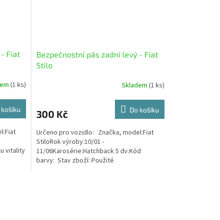
- Fiat
Bezpečnostní pás zadní levý - Fiat
Stilo
dem
(1 ks)
Skladem
(1 ks)
 košíku
Do košíku
300 Kč
l:Fiat
Určeno pro vozidlo: Značka, model:Fiat
StiloRok výroby:10/01 -
 vitality
11/06Karosérie:Hatchback 5 dv.Kód
barvy: Stav zboží: Použité