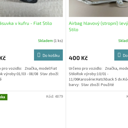
ásuvka v kufru - Fiat Stilo
Airbag hlavový (stropní) levý
Stilo
Skladem
(1 ks)
Skla
Do košíku
Do
Kč
400 Kč
 pro vozidlo: Značka, model:Fiat
Určeno pro vozidlo: Značka, mode
ok výroby:01/03 - 08/08 Stav zboží:
StiloRok výroby:10/01 -
té
11/06Karosérie:Hatchback 5 dv.Kó
barvy: Stav zboží: Použité
Kód:
4879
nka