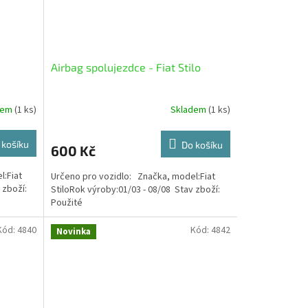
Airbag spolujezdce - Fiat Stilo
dem
(1 ks)
Skladem
(1 ks)
 košíku
Do košíku
600 Kč
l:Fiat
Určeno pro vozidlo: Značka, model:Fiat
 zboží:
StiloRok výroby:01/03 - 08/08 Stav zboží:
Použité
Kód:
4840
Kód:
4842
Novinka