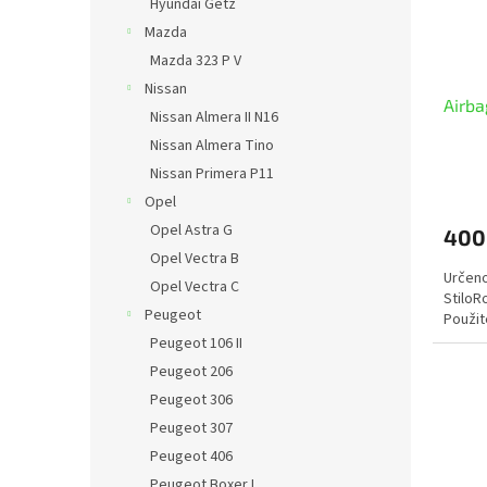
Hyundai Getz
Mazda
Mazda 323 P V
Nissan
Airbag
Nissan Almera II N16
Nissan Almera Tino
Nissan Primera P11
Opel
Opel Astra G
400
Opel Vectra B
Určeno
Opel Vectra C
StiloR
Peugeot
Použi
Peugeot 106 II
Peugeot 206
Peugeot 306
Peugeot 307
Peugeot 406
Peugeot Boxer I