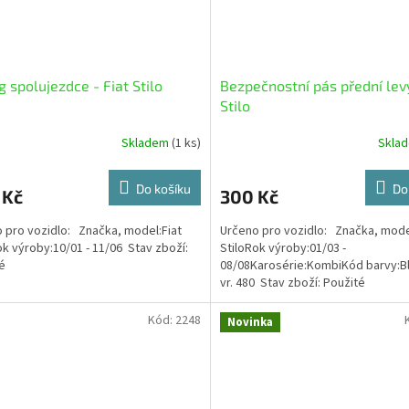
g spolujezdce - Fiat Stilo
Bezpečnostní pás přední levý
Stilo
Skladem
(1 ks)
Skla
Do košíku
Do
 Kč
300 Kč
 pro vozidlo: Značka, model:Fiat
Určeno pro vozidlo: Značka, mode
ok výroby:10/01 - 11/06 Stav zboží:
StiloRok výroby:01/03 -
té
08/08Karosérie:KombiKód barvy:Blu
vr. 480 Stav zboží: Použité
Kód:
2248
Novinka