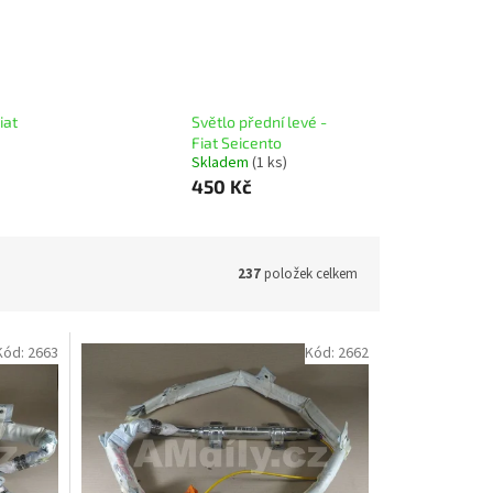
iat
Světlo přední levé -
Fiat Seicento
Skladem
(1 ks)
450 Kč
237
položek celkem
Kód:
2663
Kód:
2662