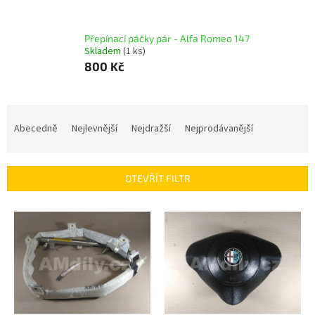
Přepínací páčky pár - Alfa Romeo 147
Skladem
(1 ks)
800 Kč
Ř
a
Abecedně
Nejlevnější
Nejdražší
Nejprodávanější
z
e
n
OTEVŘÍT FILTR
í
p
V
r
ý
o
p
d
i
u
s
k
p
t
r
ů