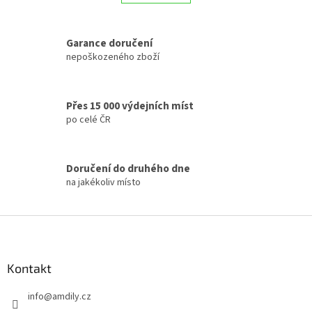
á
k
d
o
v
a
á
Garance doručení
c
n
í
nepoškozeného zboží
í
p
r
v
Přes 15 000 výdejních míst
k
po celé ČR
y
v
ý
p
Doručení do druhého dne
i
na jakékoliv místo
s
u
Z
á
p
a
Kontakt
t
info
@
amdily.cz
í