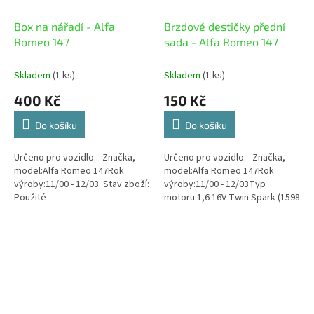
Box na nářadí - Alfa
Brzdové destičky přední
Romeo 147
sada - Alfa Romeo 147
Skladem
(1 ks)
Skladem
(1 ks)
400 Kč
150 Kč
Do košíku
Do košíku
Určeno pro vozidlo: Značka,
Určeno pro vozidlo: Značka,
model:Alfa Romeo 147Rok
model:Alfa Romeo 147Rok
výroby:11/00 - 12/03 Stav zboží:
výroby:11/00 - 12/03Typ
Použité
motoru:1,6 16V Twin Spark (1598
ccm) 88 kWKód
motoru:AR32104 Stav zboží:...