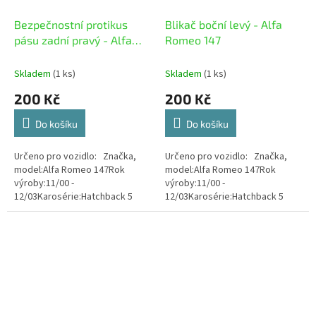
Bezpečnostní protikus
Blikač boční levý - Alfa
pásu zadní pravý - Alfa
Romeo 147
Romeo 147
Skladem
(1 ks)
Skladem
(1 ks)
200 Kč
200 Kč
Do košíku
Do košíku
Určeno pro vozidlo: Značka,
Určeno pro vozidlo: Značka,
model:Alfa Romeo 147Rok
model:Alfa Romeo 147Rok
výroby:11/00 -
výroby:11/00 -
12/03Karosérie:Hatchback 5
12/03Karosérie:Hatchback 5
dv.Kód barvy:Rosso Alfa 130
dv.Kód barvy:Rosso Alfa 130
B/B Stav zboží: Použité
B/B Stav zboží: Použité