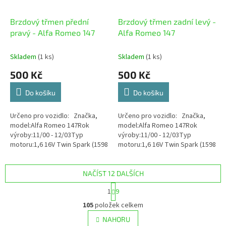
Brzdový třmen přední
Brzdový třmen zadní levý -
pravý - Alfa Romeo 147
Alfa Romeo 147
Skladem
(1 ks)
Skladem
(1 ks)
500 Kč
500 Kč
Do košíku
Do košíku
Určeno pro vozidlo: Značka,
Určeno pro vozidlo: Značka,
model:Alfa Romeo 147Rok
model:Alfa Romeo 147Rok
výroby:11/00 - 12/03Typ
výroby:11/00 - 12/03Typ
motoru:1,6 16V Twin Spark (1598
motoru:1,6 16V Twin Spark (1598
ccm) 88 kWKód
ccm) 88 kWKód
motoru:AR32104 Stav zboží:...
motoru:AR32104 Stav zboží:...
NAČÍST 12 DALŠÍCH
S
1
9
t
O
r
105
položek celkem
v
á
l
NAHORU
n