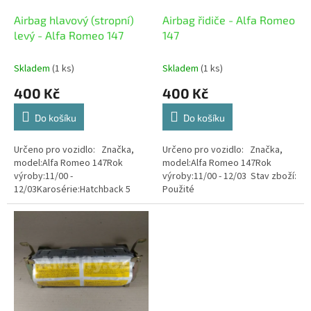
o
d
Airbag hlavový (stropní)
Airbag řidiče - Alfa Romeo
u
levý - Alfa Romeo 147
147
k
t
Skladem
(1 ks)
Skladem
(1 ks)
ů
400 Kč
400 Kč
Do košíku
Do košíku
Určeno pro vozidlo: Značka,
Určeno pro vozidlo: Značka,
model:Alfa Romeo 147Rok
model:Alfa Romeo 147Rok
výroby:11/00 -
výroby:11/00 - 12/03 Stav zboží:
12/03Karosérie:Hatchback 5
Použité
dv.Kód barvy:Rosso Alfa 130
B/B Stav zboží: Použité