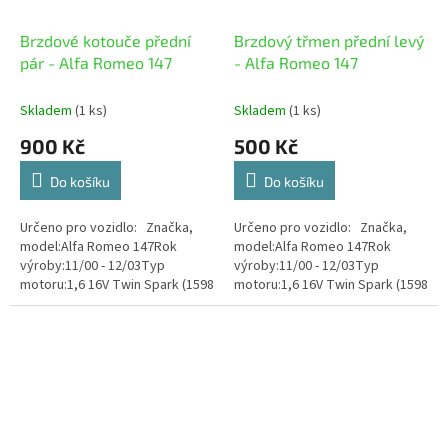
Brzdové kotouče přední
Brzdový třmen přední levý
pár - Alfa Romeo 147
- Alfa Romeo 147
Skladem
(1 ks)
Skladem
(1 ks)
900 Kč
500 Kč
Do košíku
Do košíku
Určeno pro vozidlo: Značka,
Určeno pro vozidlo: Značka,
model:Alfa Romeo 147Rok
model:Alfa Romeo 147Rok
výroby:11/00 - 12/03Typ
výroby:11/00 - 12/03Typ
motoru:1,6 16V Twin Spark (1598
motoru:1,6 16V Twin Spark (1598
ccm) 88 kWKód
ccm) 88 kWKód
motoru:AR32104 Stav zboží:...
motoru:AR32104 Stav zboží:...