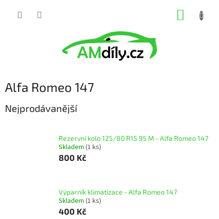
Přejít
NÁKUP
na
obsah
KOŠÍK
Alfa Romeo 147
Nejprodávanější
Rezervní kolo 125/80 R15 95 M - Alfa Romeo 147
Skladem
(1 ks)
800 Kč
Výparník klimatizace - Alfa Romeo 147
Skladem
(1 ks)
400 Kč