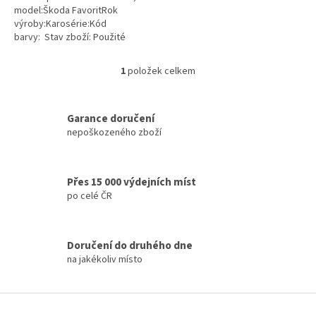
model:Škoda FavoritRok
výroby:Karosérie:Kód
barvy: Stav zboží: Použité
1
položek celkem
O
v
l
á
Garance doručení
d
nepoškozeného zboží
a
c
í
Přes 15 000 výdejních míst
p
po celé ČR
r
v
k
y
Doručení do druhého dne
v
na jakékoliv místo
ý
p
i
Z
s
á