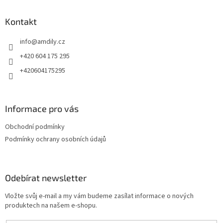
u
p
a
Kontakt
t
info
@
amdily.cz
í
+420 604 175 295
+420604175295
Informace pro vás
Obchodní podmínky
Podmínky ochrany osobních údajů
Odebírat newsletter
Vložte svůj e-mail a my vám budeme zasílat informace o nových
produktech na našem e-shopu.