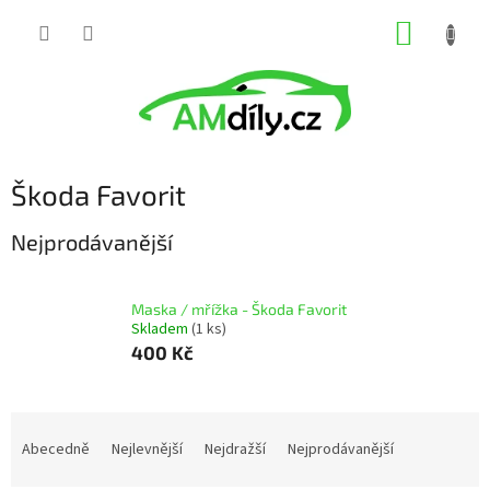
Přejít
NÁKUP
na
obsah
KOŠÍK
Škoda Favorit
Nejprodávanější
Maska / mřížka - Škoda Favorit
Skladem
(1 ks)
400 Kč
Ř
a
Abecedně
Nejlevnější
Nejdražší
Nejprodávanější
z