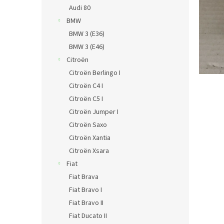
n
Audi 80
e
BMW
l
BMW 3 (E36)
BMW 3 (E46)
Citroën
Citroën Berlingo I
Citroën C4 I
Citroën C5 I
Citroën Jumper I
Citroën Saxo
Citroën Xantia
Citroën Xsara
Fiat
Fiat Brava
Fiat Bravo I
Fiat Bravo II
Fiat Ducato II