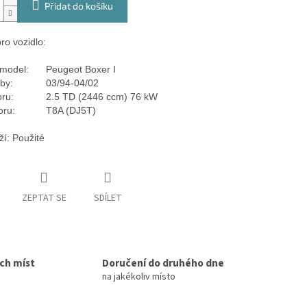
Přidat do košíku
ro vozidlo:
model:
Peugeot Boxer I
by:
03/94-04/02
ru:
2.5 TD (2446 ccm) 76 kW
oru:
T8A (DJ5T)
ží: Použité
ZEPTAT SE
SDÍLET
ích míst
Doručení do druhého dne
na jakékoliv místo