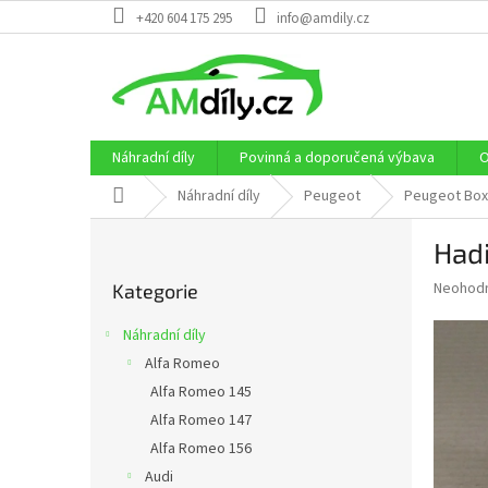
Přejít
+420 604 175 295
info@amdily.cz
na
obsah
Náhradní díly
Povinná a doporučená výbava
O
Domů
Náhradní díly
Peugeot
Peugeot Boxe
P
Hadi
o
Přeskočit
s
Průměr
Neohod
Kategorie
kategorie
t
hodnoce
r
produkt
Náhradní díly
a
je
Alfa Romeo
0,0
n
z
Alfa Romeo 145
n
5
í
Alfa Romeo 147
hvězdič
p
Alfa Romeo 156
a
Audi