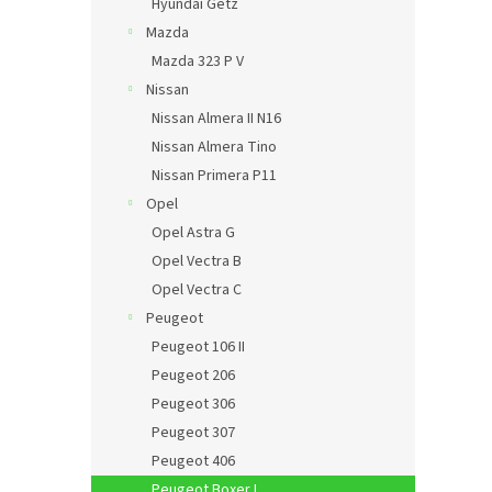
Hyundai Getz
Mazda
Mazda 323 P V
Nissan
Nissan Almera II N16
Nissan Almera Tino
Nissan Primera P11
Opel
Opel Astra G
Opel Vectra B
Opel Vectra C
Peugeot
Peugeot 106 II
Peugeot 206
Peugeot 306
Peugeot 307
Peugeot 406
Peugeot Boxer I