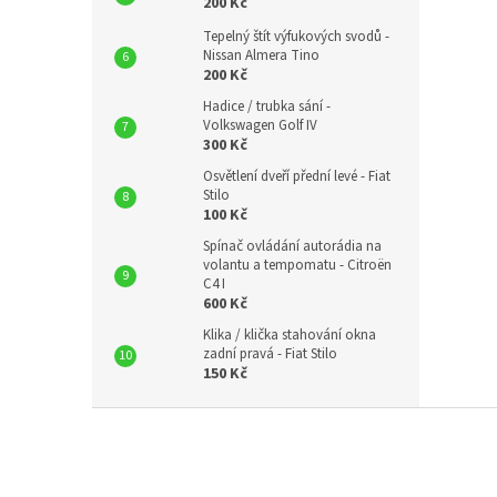
200 Kč
Tepelný štít výfukových svodů -
Nissan Almera Tino
200 Kč
Hadice / trubka sání -
Volkswagen Golf IV
300 Kč
Osvětlení dveří přední levé - Fiat
Stilo
100 Kč
Spínač ovládání autorádia na
volantu a tempomatu - Citroën
C4 I
600 Kč
Klika / klička stahování okna
zadní pravá - Fiat Stilo
150 Kč
Z
á
p
a