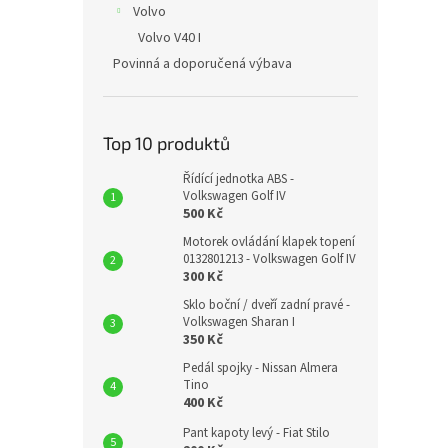
Volvo
Volvo V40 I
Povinná a doporučená výbava
Top 10 produktů
Řídící jednotka ABS -
Volkswagen Golf IV
500 Kč
Motorek ovládání klapek topení
0132801213 - Volkswagen Golf IV
300 Kč
Sklo boční / dveří zadní pravé -
Volkswagen Sharan I
350 Kč
Pedál spojky - Nissan Almera
Tino
400 Kč
Pant kapoty levý - Fiat Stilo