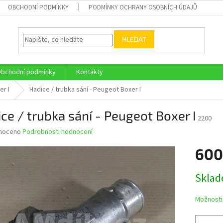
OBCHODNÍ PODMÍNKY
PODMÍNKY OCHRANY OSOBNÍCH ÚDAJŮ
HLEDAT
bchodní podmínky
Kontakty
r I
Hadice / trubka sání - Peugeot Boxer I
ce / trubka sání - Peugeot Boxer I
2200
né
noceno
Podrobnosti hodnocení
ní
600
u
Měrná
Skla
cena:
ek.
Možnosti