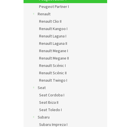
Peugeot Partner I
Renault
Renault Clio II
Renault Kangoo I
Renault Laguna I
Renault Laguna II
Renault Megane I
Renault Megane II
Renault Scénic I
Renault Scénic II
Renault Twingo I
Seat
Seat Cordoba I
Seat Ibiza II
Seat Toledo I
Subaru
Subaru Impreza I