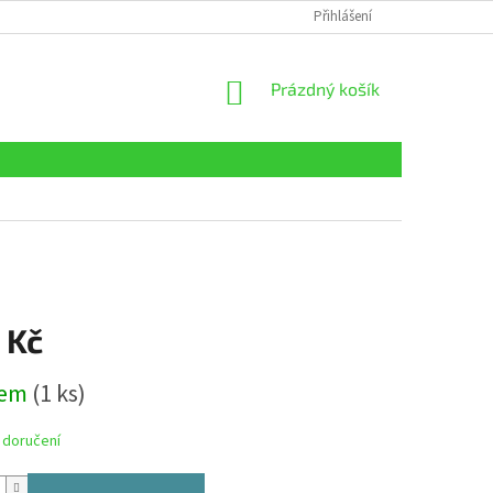
Přihlášení
NÁKUPNÍ
Prázdný košík
KOŠÍK
 Kč
dem
(1 ks)
 doručení