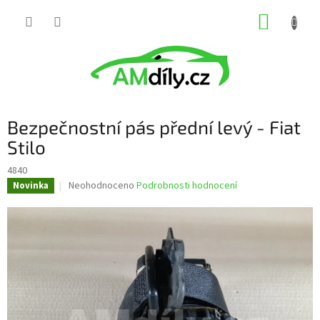
Přejít
NÁKUP
na
obsah
KOŠÍK
Bezpečnostní pás přední levý - Fiat
Stilo
4840
Průměrné
Neohodnoceno
Podrobnosti hodnocení
Novinka
hodnocení
produktu
je
0,0
z
5
hvězdiček.