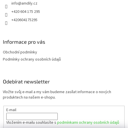
info
@
amdily.cz
í
+420 604 175 295
+420604175295
Informace pro vás
Obchodní podmínky
Podmínky ochrany osobních údajů
Odebírat newsletter
Vložte svůj e-mail a my vám budeme zasílat informace o nových
produktech na našem e-shopu.
E-mail
Vložením e-mailu souhlasíte s
podmínkami ochrany osobních údajů