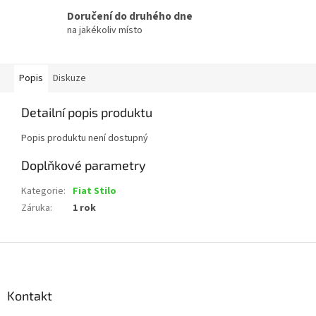
Doručení do druhého dne
na jakékoliv místo
Popis
Diskuze
Detailní popis produktu
Popis produktu není dostupný
Doplňkové parametry
Kategorie
:
Fiat Stilo
Záruka
:
1 rok
Z
á
p
a
Kontakt
t