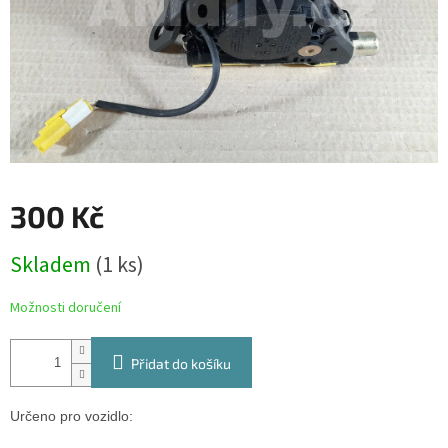
300 Kč
Měrná
Skladem
(1 ks)
cena:
Možnosti doručení
Přidat do košíku
Určeno pro vozidlo: