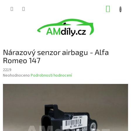
Přejít
NÁKUP
na
obsah
KOŠÍK
Nárazový senzor airbagu - Alfa
Romeo 147
2219
Průměrné
Neohodnoceno
Podrobnosti hodnocení
hodnocení
produktu
je
0,0
z
5
hvězdiček.