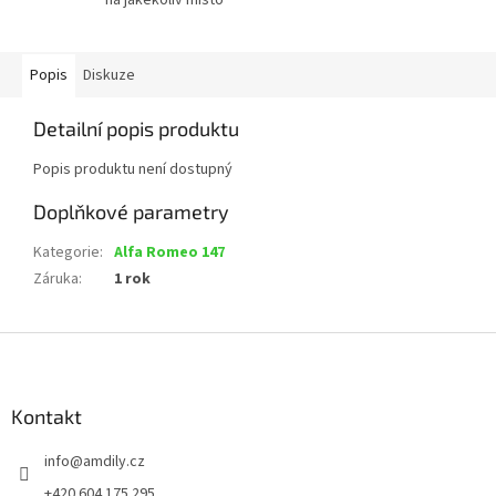
Popis
Diskuze
Detailní popis produktu
Popis produktu není dostupný
Doplňkové parametry
Kategorie
:
Alfa Romeo 147
Záruka
:
1 rok
Z
á
p
a
Kontakt
t
info
@
amdily.cz
í
+420 604 175 295