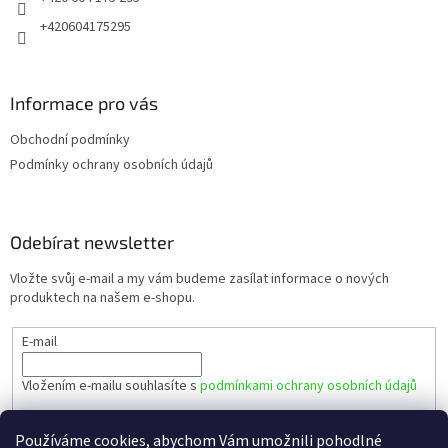
+420604175295
Informace pro vás
Obchodní podmínky
Podmínky ochrany osobních údajů
Odebírat newsletter
Vložte svůj e-mail a my vám budeme zasílat informace o nových
produktech na našem e-shopu.
E-mail
Vložením e-mailu souhlasíte s
podmínkami ochrany osobních údajů
PŘIHLÁSIT SE
Používáme cookies, abychom Vám umožnili pohodlné