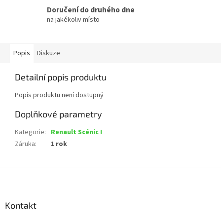
Doručení do druhého dne
na jakékoliv místo
Popis
Diskuze
Detailní popis produktu
Popis produktu není dostupný
Doplňkové parametry
Kategorie
:
Renault Scénic I
Záruka
:
1 rok
Z
á
p
a
Kontakt
t