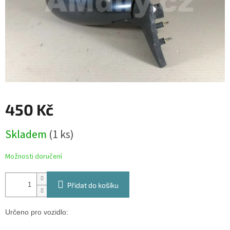
450 Kč
Měrná
Skladem
(1 ks)
cena:
Možnosti doručení
Přidat do košíku
Určeno pro vozidlo: