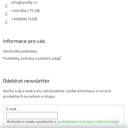
info
@
amdily.cz
í
+420 604 175 295
+420604175295
Informace pro vás
Obchodní podmínky
Podmínky ochrany osobních údajů
Odebírat newsletter
Vložte svůj e-mail a my vám budeme zasílat informace o nových
produktech na našem e-shopu.
E-mail
Vložením e-mailu souhlasíte s
podmínkami ochrany osobních údajů