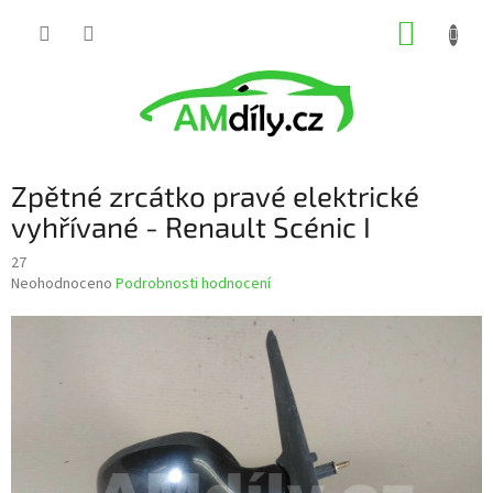
Přejít
NÁKUP
na
obsah
KOŠÍK
Zpětné zrcátko pravé elektrické
vyhřívané - Renault Scénic I
27
Průměrné
Neohodnoceno
Podrobnosti hodnocení
hodnocení
produktu
je
0,0
z
5
hvězdiček.