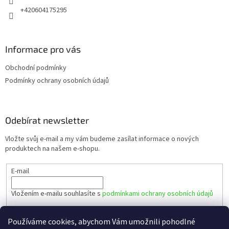
+420604175295
Informace pro vás
Obchodní podmínky
Podmínky ochrany osobních údajů
Odebírat newsletter
Vložte svůj e-mail a my vám budeme zasílat informace o nových
produktech na našem e-shopu.
E-mail
Vložením e-mailu souhlasíte s
podmínkami ochrany osobních údajů
PŘIHLÁSIT SE
Používáme cookies, abychom Vám umožnili pohodlné