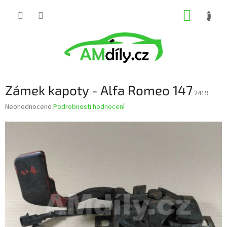
Přejít
NÁKUP
na
obsah
KOŠÍK
Zámek kapoty - Alfa Romeo 147
2419
Průměrné
Neohodnoceno
Podrobnosti hodnocení
hodnocení
produktu
je
0,0
z
5
hvězdiček.