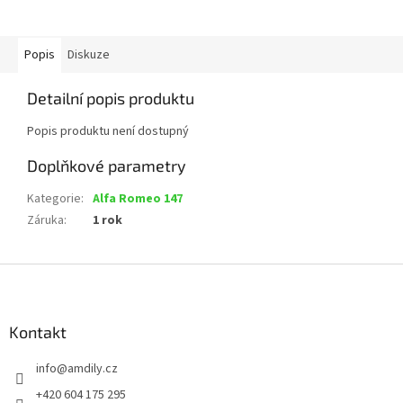
Popis
Diskuze
Detailní popis produktu
Popis produktu není dostupný
Doplňkové parametry
Kategorie
:
Alfa Romeo 147
Záruka
:
1 rok
Z
á
p
a
Kontakt
t
info
@
amdily.cz
í
+420 604 175 295