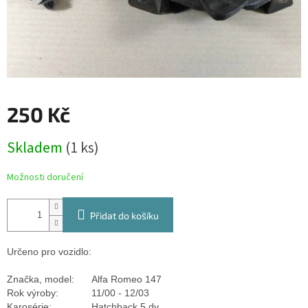
250 Kč
Měrná
Skladem
(1 ks)
cena:
Možnosti doručení
Přidat do košíku
Určeno pro vozidlo:
Značka, model:
Alfa Romeo 147
Rok výroby:
11/00 - 12/03
Karosérie:
Hatchback 5 dv.