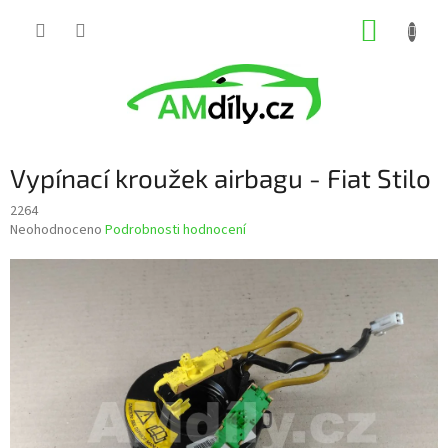
Přejít
NÁKUP
na
obsah
KOŠÍK
Vypínací kroužek airbagu - Fiat Stilo
2264
Průměrné
Neohodnoceno
Podrobnosti hodnocení
hodnocení
produktu
je
0,0
z
5
hvězdiček.