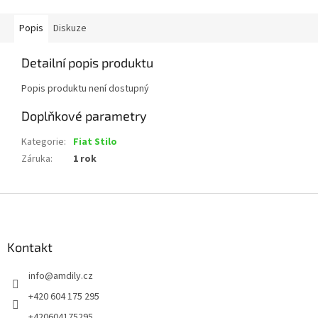
Popis
Diskuze
Detailní popis produktu
Popis produktu není dostupný
Doplňkové parametry
Kategorie
:
Fiat Stilo
Záruka
:
1 rok
Z
á
p
a
Kontakt
t
info
@
amdily.cz
í
+420 604 175 295
+420604175295