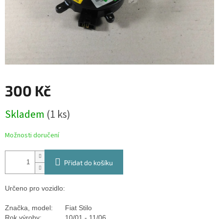
300 Kč
Měrná
Skladem
(1 ks)
cena:
Možnosti doručení
Přidat do košíku
Určeno pro vozidlo:
Značka, model:
Fiat Stilo
Rok výroby:
10/01 - 11/06