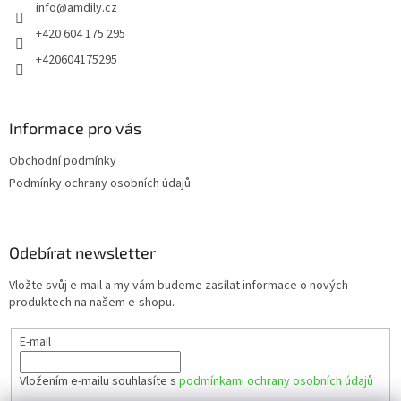
info
@
amdily.cz
í
+420 604 175 295
+420604175295
Informace pro vás
Obchodní podmínky
Podmínky ochrany osobních údajů
Odebírat newsletter
Vložte svůj e-mail a my vám budeme zasílat informace o nových
produktech na našem e-shopu.
E-mail
Vložením e-mailu souhlasíte s
podmínkami ochrany osobních údajů