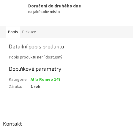
Doručení do druhého dne
na jakékoliv místo
Popis
Diskuze
Detailní popis produktu
Popis produktu není dostupný
Doplňkové parametry
Kategorie
:
Alfa Romeo 147
Záruka
:
1 rok
Z
á
p
a
Kontakt
t