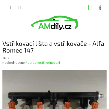
Přejít
NÁKUP
na
obsah
KOŠÍK
Vstřikovací lišta a vstřikovače - Alfa
Romeo 147
3652
Průměrné
Neohodnoceno
Podrobnosti hodnocení
hodnocení
produktu
je
0,0
z
5
hvězdiček.