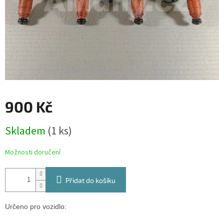
900 Kč
Měrná
Skladem
(1 ks)
cena:
Možnosti doručení
Přidat do košíku
Určeno pro vozidlo: