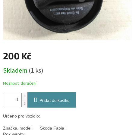
200 Kč
Měrná
Skladem
(1 ks)
cena:
Možnosti doručení
Přidat do košíku
Určeno pro vozidlo:
Značka, model:
Škoda Fabia I
Rok výroby: