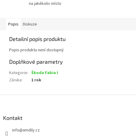
na jakékoliv místo
Popis
Diskuze
Detailní popis produktu
Popis produktu není dostupný
Doplňkové parametry
Kategorie
:
Škoda Fabia I
Záruka
:
1 rok
Z
á
p
a
Kontakt
t
info
@
amdily.cz
í