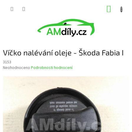
Přejít
NÁKUP
na
obsah
KOŠÍK
Víčko nalévání oleje - Škoda Fabia I
3153
Průměrné
Neohodnoceno
Podrobnosti hodnocení
hodnocení
produktu
je
0,0
z
5
hvězdiček.