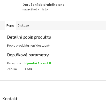
Doručení do druhého dne
na jakékoliv místo
Popis
Diskuze
Detailní popis produktu
Popis produktu není dostupný
Doplňkové parametry
Kategorie
:
Hyundai Accent II
Záruka
:
1 rok
Z
á
p
a
Kontakt
t