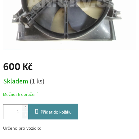
600 Kč
Měrná
Skladem
(1 ks)
cena:
Možnosti doručení
Přidat do košíku
Určeno pro vozidlo: