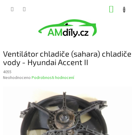
Přejít
NÁKUP
na
obsah
KOŠÍK
Ventilátor chladiče (sahara) chladiče
vody - Hyundai Accent II
4055
Průměrné
Neohodnoceno
Podrobnosti hodnocení
hodnocení
produktu
je
0,0
z
5
hvězdiček.