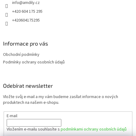
info
@
amdily.cz
í
+420 604 175 295
+420604175295
Informace pro vás
Obchodní podmínky
Podmínky ochrany osobních údajů
Odebírat newsletter
Vložte svůj e-mail a my vám budeme zasílat informace o nových
produktech na našem e-shopu.
E-mail
Vložením e-mailu souhlasíte s
podmínkami ochrany osobních údajů