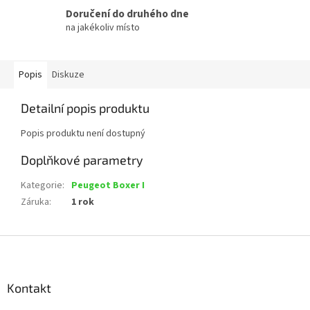
Doručení do druhého dne
na jakékoliv místo
Popis
Diskuze
Detailní popis produktu
Popis produktu není dostupný
Doplňkové parametry
Kategorie
:
Peugeot Boxer I
Záruka
:
1 rok
Z
á
p
a
Kontakt
t