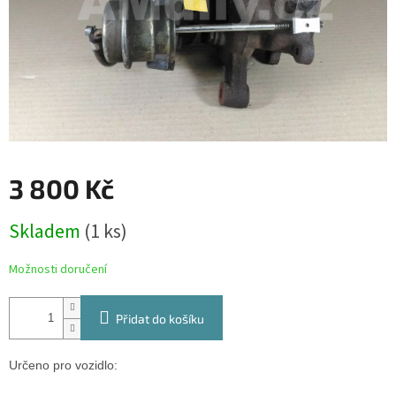
3 800 Kč
Měrná
Skladem
(1 ks)
cena:
Možnosti doručení
Přidat do košíku
Určeno pro vozidlo: