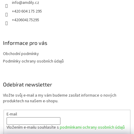
info
@
amdily.cz
í
+420 604 175 295
+420604175295
Informace pro vás
Obchodní podmínky
Podmínky ochrany osobních údajů
Odebírat newsletter
Vložte svůj e-mail a my vám budeme zasílat informace o nových
produktech na našem e-shopu.
E-mail
Vložením e-mailu souhlasíte s
podmínkami ochrany osobních údajů