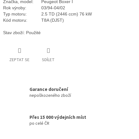
Značka, model:
Peugeot Boxer I
Rok výroby:
03/94-04/02
Typ motoru:
2.5 TD (2446 ccm) 76 kW
Kód motoru:
T8A (DJ5T)
Stav zboží: Použité
ZEPTAT SE
SDÍLET
Garance doručení
nepoškozeného zboží
Přes 15 000 výdejních míst
po celé ČR