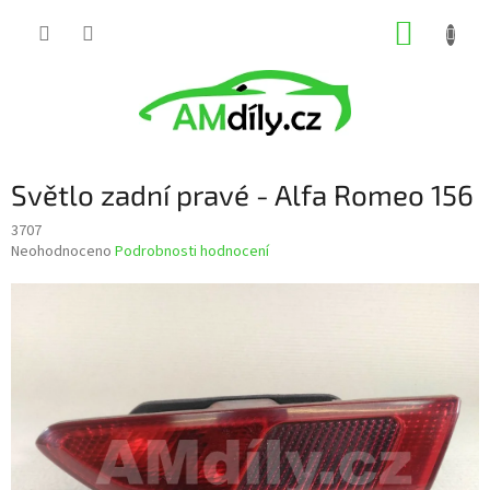
Přejít
NÁKUP
na
obsah
KOŠÍK
Světlo zadní pravé - Alfa Romeo 156
3707
Průměrné
Neohodnoceno
Podrobnosti hodnocení
hodnocení
produktu
je
0,0
z
5
hvězdiček.