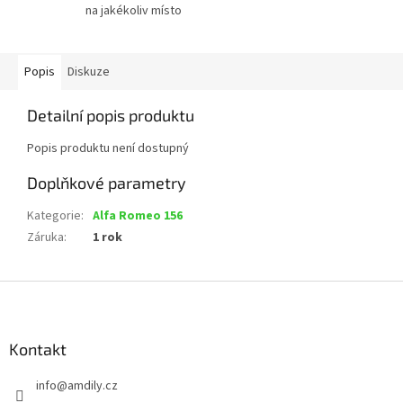
na jakékoliv místo
Popis
Diskuze
Detailní popis produktu
Popis produktu není dostupný
Doplňkové parametry
Kategorie
:
Alfa Romeo 156
Záruka
:
1 rok
Z
á
p
a
Kontakt
t
info
@
amdily.cz
í