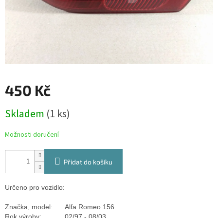
450 Kč
Měrná
Skladem
(1 ks)
cena:
Možnosti doručení
Přidat do košíku
Určeno pro vozidlo:
Značka, model:
Alfa Romeo 156
Rok výroby:
02/97 - 08/03