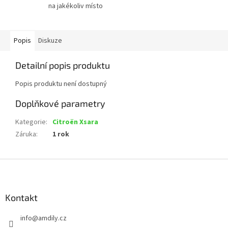
na jakékoliv místo
Popis
Diskuze
Detailní popis produktu
Popis produktu není dostupný
Doplňkové parametry
Kategorie
:
Citroën Xsara
Záruka
:
1 rok
Z
á
p
a
Kontakt
t
info
@
amdily.cz
í