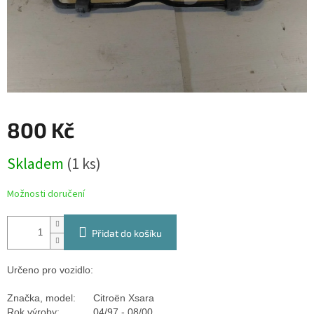
800 Kč
Měrná
Skladem
(1 ks)
cena:
Možnosti doručení
Přidat do košíku
Určeno pro vozidlo:
Značka, model:
Citroën Xsara
Rok výroby:
04/97 - 08/00