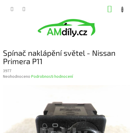
Přejít
NÁKUP
na
obsah
KOŠÍK
Spínač naklápění světel - Nissan
Primera P11
3977
Průměrné
Neohodnoceno
Podrobnosti hodnocení
hodnocení
produktu
je
0,0
z
5
hvězdiček.