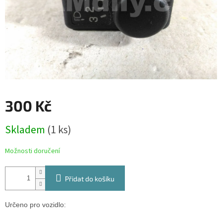
300 Kč
Měrná
Skladem
(1 ks)
cena:
Možnosti doručení
Přidat do košíku
Určeno pro vozidlo: