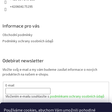
+420604175295
Informace pro vás
Obchodní podmínky
Podmínky ochrany osobních údajů
Odebírat newsletter
Vložte svůj e-mail a my vám budeme zasílat informace o nových
produktech na našem e-shopu.
E-mail
Vložením e-mailu souhlasíte s
podmínkami ochrany osobních údajů
PŘIHLÁSIT SE
Používáme cookies, abychom Vám umožnili pohodlné