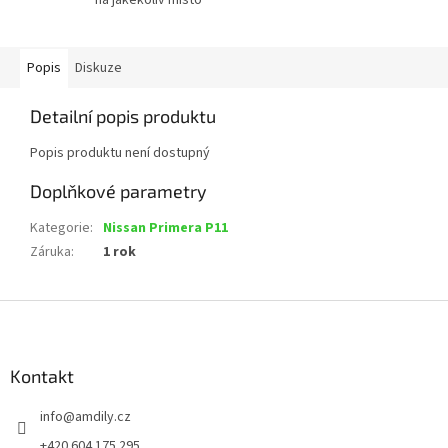
Popis
Diskuze
Detailní popis produktu
Popis produktu není dostupný
Doplňkové parametry
Kategorie
:
Nissan Primera P11
Záruka
:
1 rok
Z
á
p
a
Kontakt
t
info
@
amdily.cz
í
+420 604 175 295