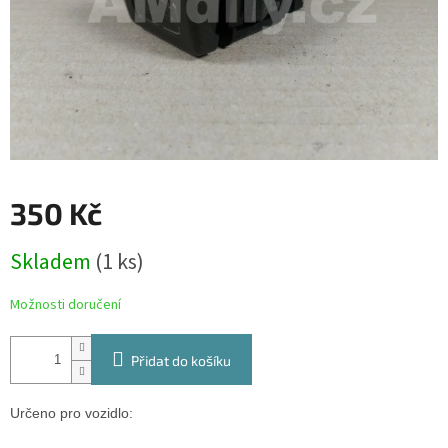
350 Kč
Měrná
Skladem
(1 ks)
cena:
Možnosti doručení
Přidat do košíku
Určeno pro vozidlo: