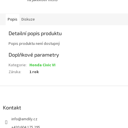
Popis
Diskuze
Detailní popis produktu
Popis produktu není dostupný
Doplňkové parametry
Kategorie
:
Honda Civic VI
Záruka
:
1 rok
Z
á
p
a
Kontakt
t
info
@
amdily.cz
í
+420 604 175 295