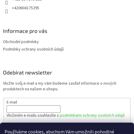
+420604175295
Informace pro vás
Obchodní podmínky
Podmínky ochrany osobních údajů
Odebírat newsletter
Vložte svůj e-mail a my vám budeme zasílat informace o nových
produktech na našem e-shopu.
E-mail
Vložením e-mailu souhlasíte s
podmínkami ochrany osobních údajů
PŘIHLÁSIT SE
Používáme cookies, abychom Vám umožnili pohodlné