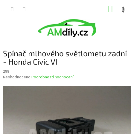
Přejít
NÁKUP
na
obsah
KOŠÍK
Spínač mlhového světlometu zadní
- Honda Civic VI
288
Průměrné
Neohodnoceno
Podrobnosti hodnocení
hodnocení
produktu
je
0,0
z
5
hvězdiček.