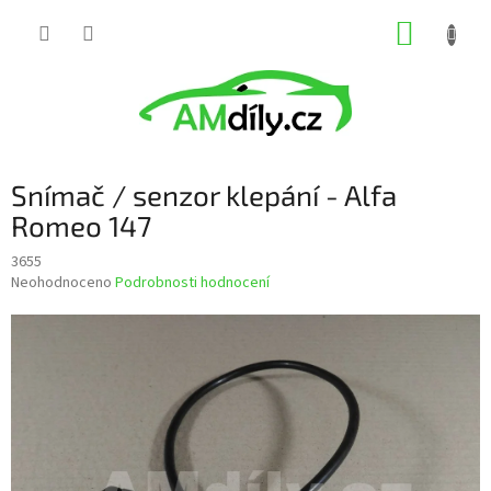
Přejít
NÁKUP
na
obsah
KOŠÍK
Snímač / senzor klepání - Alfa
Romeo 147
3655
Průměrné
Neohodnoceno
Podrobnosti hodnocení
hodnocení
produktu
je
0,0
z
5
hvězdiček.