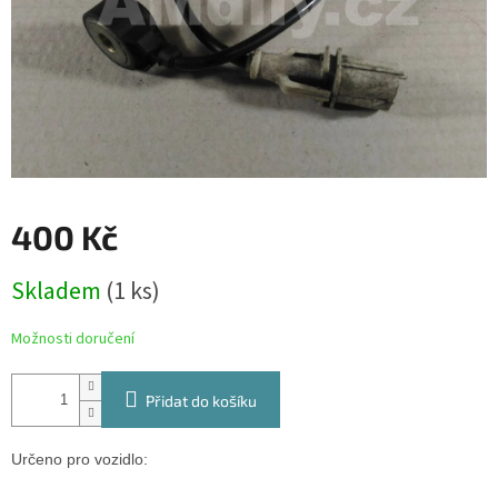
400 Kč
Měrná
Skladem
(1 ks)
cena:
Možnosti doručení
Přidat do košíku
Určeno pro vozidlo: