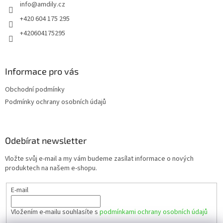
info
@
amdily.cz
í
+420 604 175 295
+420604175295
Informace pro vás
Obchodní podmínky
Podmínky ochrany osobních údajů
Odebírat newsletter
Vložte svůj e-mail a my vám budeme zasílat informace o nových
produktech na našem e-shopu.
E-mail
Vložením e-mailu souhlasíte s
podmínkami ochrany osobních údajů