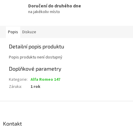
Doručení do druhého dne
na jakékoliv místo
Popis
Diskuze
Detailní popis produktu
Popis produktu není dostupný
Doplňkové parametry
Kategorie
:
Alfa Romeo 147
Záruka
:
1 rok
Z
á
p
a
Kontakt
t