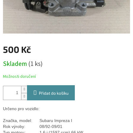
500 Kč
Měrná
Skladem
(1 ks)
cena:
Možnosti doručení
Přidat do košíku
Určeno pro vozidlo:
Značka, model:
Subaru Impreza I
Rok výroby:
08/92-09/01
Typ motoru:
1.6 i (1597 ccm) 66 kW