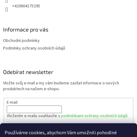
+420604175295
Informace pro vás
Obchodní podmínky
Podmínky ochrany osobních údajů
Odebírat newsletter
Vložte svůj e-mail a my vám budeme zasílat informace o nových
produktech na našem e-shopu.
E-mail
Vložením e-mailu souhlasíte s
podmínkami ochrany osobních údajů
PŘIHLÁSIT SE
Používáme cookies, abychom Vám umožnili pohodlné