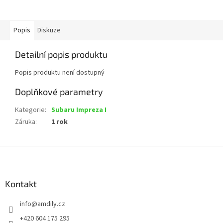
Popis
Diskuze
Detailní popis produktu
Popis produktu není dostupný
Doplňkové parametry
Kategorie
:
Subaru Impreza I
Záruka
:
1 rok
Z
á
p
a
Kontakt
t
info
@
amdily.cz
í
+420 604 175 295