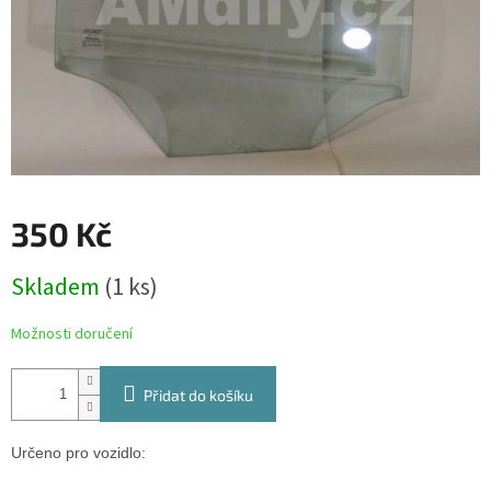
350 Kč
Měrná
Skladem
(1 ks)
cena:
Možnosti doručení
Přidat do košíku
Určeno pro vozidlo: