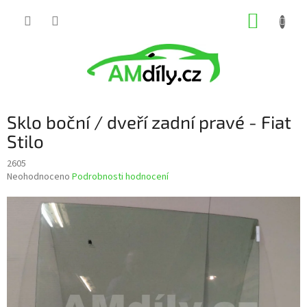
Přejít
NÁKUP
na
obsah
KOŠÍK
Sklo boční / dveří zadní pravé - Fiat
Stilo
2605
Průměrné
Neohodnoceno
Podrobnosti hodnocení
hodnocení
produktu
je
0,0
z
5
hvězdiček.