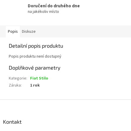
Doručení do druhého dne
na jakékoliv místo
Popis
Diskuze
Detailní popis produktu
Popis produktu není dostupný
Doplňkové parametry
Kategorie
:
Fiat Stilo
Záruka
:
1 rok
Z
á
p
a
Kontakt
t