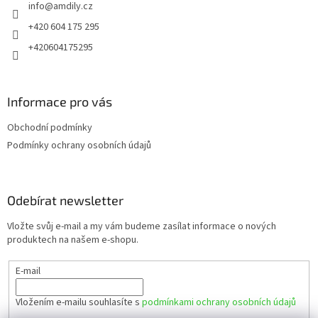
info
@
amdily.cz
í
+420 604 175 295
+420604175295
Informace pro vás
Obchodní podmínky
Podmínky ochrany osobních údajů
Odebírat newsletter
Vložte svůj e-mail a my vám budeme zasílat informace o nových
produktech na našem e-shopu.
E-mail
Vložením e-mailu souhlasíte s
podmínkami ochrany osobních údajů