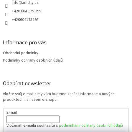
info
@
amdily.cz
í
+420 604 175 295
+420604175295
Informace pro vás
Obchodní podmínky
Podmínky ochrany osobních údajů
Odebírat newsletter
Vložte svůj e-mail a my vám budeme zasílat informace o nových
produktech na našem e-shopu.
E-mail
Vložením e-mailu souhlasíte s
podmínkami ochrany osobních údajů