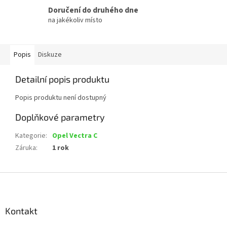
Doručení do druhého dne
na jakékoliv místo
Popis
Diskuze
Detailní popis produktu
Popis produktu není dostupný
Doplňkové parametry
Kategorie
:
Opel Vectra C
Záruka
:
1 rok
Z
á
p
a
Kontakt
t