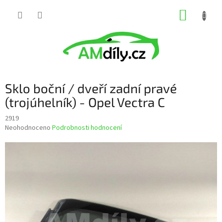
Přejít
NÁKUP
na
obsah
KOŠÍK
Sklo boční / dveří zadní pravé
(trojúhelník) - Opel Vectra C
2919
Průměrné
Neohodnoceno
Podrobnosti hodnocení
hodnocení
produktu
je
0,0
z
5
hvězdiček.