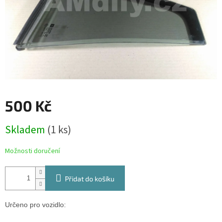
500 Kč
Měrná
Skladem
(1 ks)
cena:
Možnosti doručení
Přidat do košíku
Určeno pro vozidlo: