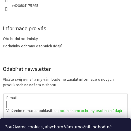
+420604175295
Informace pro vás
Obchodní podmínky
Podmínky ochrany osobních údajů
Odebírat newsletter
Vložte svůj e-mail a my vám budeme zasílat informace o nových
produktech na našem e-shopu.
E-mail
Vložením e-mailu souhlasíte s
podmínkami ochrany osobních údajů
PŘIHLÁSIT SE
Používáme cookies, abychom Vám umožnili pohodlné