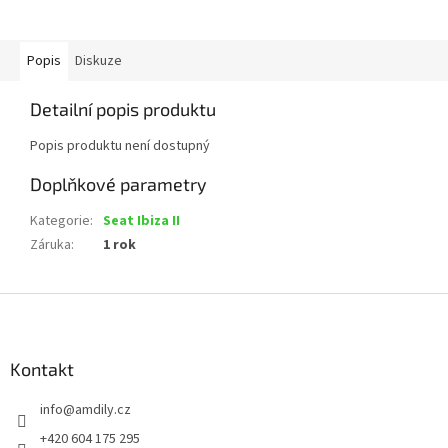
Popis
Diskuze
Detailní popis produktu
Popis produktu není dostupný
Doplňkové parametry
Kategorie
:
Seat Ibiza II
Záruka
:
1 rok
Z
á
p
a
Kontakt
t
info
@
amdily.cz
í
+420 604 175 295