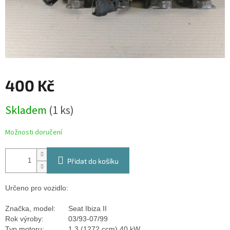
400 Kč
Měrná
Skladem
(1 ks)
cena:
Možnosti doručení
Přidat do košíku
Určeno pro vozidlo:
Značka, model:
Seat Ibiza II
Rok výroby:
03/93-07/99
Typ motoru:
1.3 (1272 ccm) 40 kW