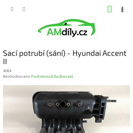
Přejít
NÁKUP
na
obsah
KOŠÍK
Sací potrubí (sání) - Hyundai Accent
II
4064
Průměrné
Neohodnoceno
Podrobnosti hodnocení
hodnocení
produktu
je
0,0
z
5
hvězdiček.