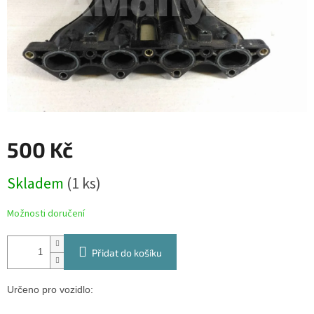
500 Kč
Měrná
Skladem
(1 ks)
cena:
Možnosti doručení
Přidat do košíku
Určeno pro vozidlo: