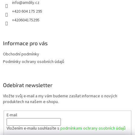
info
@
amdily.cz
í
+420 604 175 295
+420604175295
Informace pro vás
Obchodní podmínky
Podmínky ochrany osobních údajů
Odebírat newsletter
Vložte svůj e-mail a my vám budeme zasílat informace o nových
produktech na našem e-shopu.
E-mail
Vložením e-mailu souhlasíte s
podmínkami ochrany osobních údajů