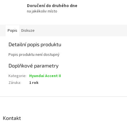
Doručení do druhého dne
na jakékoliv místo
Popis
Diskuze
Detailní popis produktu
Popis produktu není dostupný
Doplňkové parametry
Kategorie
:
Hyundai Accent II
Záruka
:
1 rok
Z
á
p
a
Kontakt
t