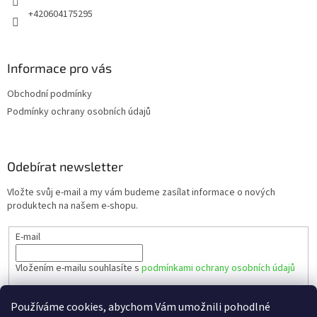
+420604175295
Informace pro vás
Obchodní podmínky
Podmínky ochrany osobních údajů
Odebírat newsletter
Vložte svůj e-mail a my vám budeme zasílat informace o nových
produktech na našem e-shopu.
E-mail
Vložením e-mailu souhlasíte s
podmínkami ochrany osobních údajů
PŘIHLÁSIT SE
Používáme cookies, abychom Vám umožnili pohodlné