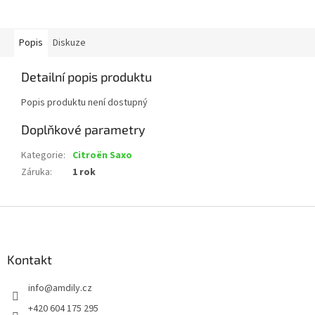
Popis
Diskuze
Detailní popis produktu
Popis produktu není dostupný
Doplňkové parametry
Kategorie
:
Citroën Saxo
Záruka
:
1 rok
Z
á
p
a
Kontakt
t
info
@
amdily.cz
í
+420 604 175 295