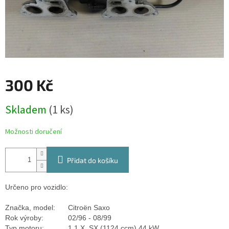
300 Kč
Měrná
Skladem
(1 ks)
cena:
Možnosti doručení
Přidat do košíku
Určeno pro vozidlo:
Značka, model:
Citroën Saxo
Rok výroby:
02/96 - 08/99
Typ motoru:
1.1 X, SX (1124 ccm) 44 kW