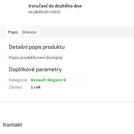
Doručení do druhého dne
na jakékoliv místo
Popis
Diskuze
Detailní popis produktu
Popis produktu není dostupný
Doplňkové parametry
Kategorie
:
Renault Megane II
Záruka
:
1 rok
Z
á
p
a
Kontakt
t