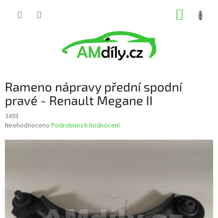
Přejít
NÁKUP
na
obsah
KOŠÍK
Rameno nápravy přední spodní
pravé - Renault Megane II
3493
Průměrné
Neohodnoceno
Podrobnosti hodnocení
hodnocení
produktu
je
0,0
z
5
hvězdiček.