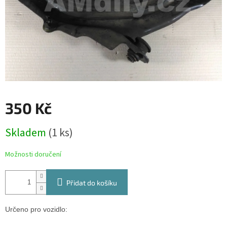
350 Kč
Měrná
Skladem
(1 ks)
cena:
Možnosti doručení
Přidat do košíku
Určeno pro vozidlo: