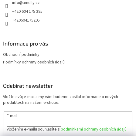
info
@
amdily.cz
í
+420 604 175 295
+420604175295
Informace pro vás
Obchodní podmínky
Podmínky ochrany osobních údajů
Odebírat newsletter
Vložte svůj e-mail a my vám budeme zasílat informace o nových
produktech na našem e-shopu.
E-mail
Vložením e-mailu souhlasíte s
podmínkami ochrany osobních údajů