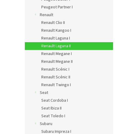
Peugeot Partner I
Renault
Renault Clio II
Renault Kangoo I
Renault Laguna I
Renault Laguna II
Renault Megane I
Renault Megane II
Renault Scénic I
Renault Scénic II
Renault Twingo I
Seat
Seat Cordoba I
Seat Ibiza II
Seat Toledo I
Subaru
Subaru Impreza I