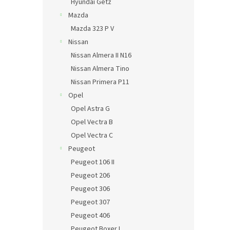
Hyundai Getz
Mazda
Mazda 323 P V
Nissan
Nissan Almera II N16
Nissan Almera Tino
Nissan Primera P11
Opel
Opel Astra G
Opel Vectra B
Opel Vectra C
Peugeot
Peugeot 106 II
Peugeot 206
Peugeot 306
Peugeot 307
Peugeot 406
Peugeot Boxer I