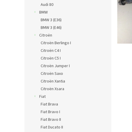
n
Audi 80
e
BMW
l
BMW 3 (E36)
BMW 3 (E46)
Citroën
Citroën Berlingo I
Citroën C4 I
Citroën C5 I
Citroën Jumper I
Citroën Saxo
Citroën Xantia
Citroën Xsara
Fiat
Fiat Brava
Fiat Bravo I
Fiat Bravo II
Fiat Ducato II