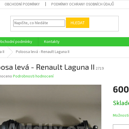
OBCHODNÍ PODMÍNKY
PODMÍNKY OCHRANY OSOBNÍCH ÚDAJŮ
HLEDAT
bchodní podmínky
Kontakty
 II
Poloosa levá - Renault Laguna II
osa levá - Renault Laguna II
2719
né
noceno
Podrobnosti hodnocení
ní
600
u
Měrná
Skla
cena:
ek.
Možnosti