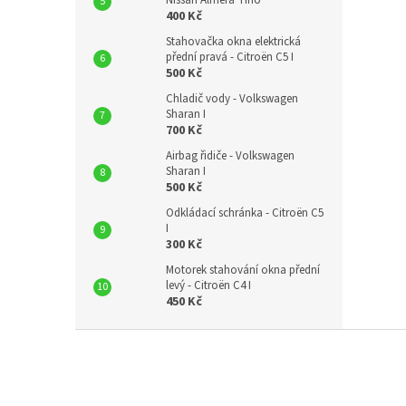
Nissan Almera Tino
400 Kč
Stahovačka okna elektrická
přední pravá - Citroën C5 I
500 Kč
Chladič vody - Volkswagen
Sharan I
700 Kč
Airbag řidiče - Volkswagen
Sharan I
500 Kč
Odkládací schránka - Citroën C5
I
300 Kč
Motorek stahování okna přední
levý - Citroën C4 I
450 Kč
Z
á
p
a