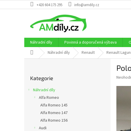
Přejít
+420 604 175 295
info@amdily.cz
na
obsah
Náhradní díly
Povinná a doporučená výbava
O
Domů
Náhradní díly
Renault
Renault Laguna
P
Polo
o
Přeskočit
s
Průměr
Neohod
Kategorie
kategorie
t
hodnoce
r
produkt
Náhradní díly
a
je
Alfa Romeo
0,0
n
z
Alfa Romeo 145
n
5
í
Alfa Romeo 147
hvězdič
p
Alfa Romeo 156
a
Audi