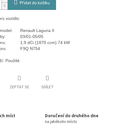
Přidat do košíku
ro vozidlo:
model:
Renault Laguna II
by:
03/01-05/05
ru:
1,9 dCi (1870 ccm) 74 kW
oru:
F9Q N754
ží: Použité
ZEPTAT SE
SDÍLET
ích míst
Doručení do druhého dne
na jakékoliv místo