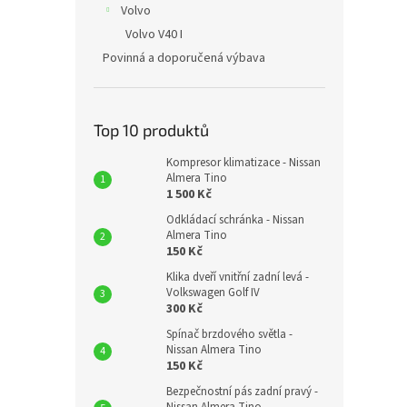
Volvo
Volvo V40 I
Povinná a doporučená výbava
Top 10 produktů
Kompresor klimatizace - Nissan
Almera Tino
1 500 Kč
Odkládací schránka - Nissan
Almera Tino
150 Kč
Klika dveří vnitřní zadní levá -
Volkswagen Golf IV
300 Kč
Spínač brzdového světla -
Nissan Almera Tino
150 Kč
Bezpečnostní pás zadní pravý -