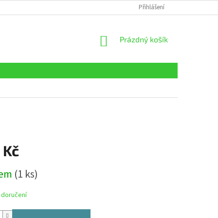
Přihlášení
NÁKUPNÍ
Prázdný košík
KOŠÍK
 Kč
dem
(1 ks)
 doručení