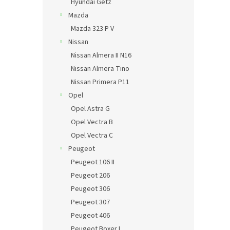
Hyundai Getz
Mazda
Mazda 323 P V
Nissan
Nissan Almera II N16
Nissan Almera Tino
Nissan Primera P11
Opel
Opel Astra G
Opel Vectra B
Opel Vectra C
Peugeot
Peugeot 106 II
Peugeot 206
Peugeot 306
Peugeot 307
Peugeot 406
Peugeot Boxer I