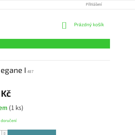
Přihlášení
NÁKUPNÍ
Prázdný košík
KOŠÍK
egane I
487
 Kč
dem
(1 ks)
 doručení