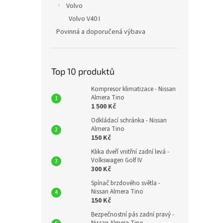
Volvo
Volvo V40 I
Povinná a doporučená výbava
Top 10 produktů
Kompresor klimatizace - Nissan
Almera Tino
1 500 Kč
Odkládací schránka - Nissan
Almera Tino
150 Kč
Klika dveří vnitřní zadní levá -
Volkswagen Golf IV
300 Kč
Spínač brzdového světla -
Nissan Almera Tino
150 Kč
Bezpečnostní pás zadní pravý -