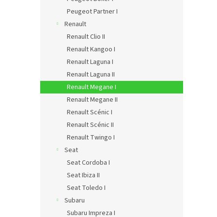
Peugeot Partner I
Renault
Renault Clio II
Renault Kangoo I
Renault Laguna I
Renault Laguna II
Renault Megane I
Renault Megane II
Renault Scénic I
Renault Scénic II
Renault Twingo I
Seat
Seat Cordoba I
Seat Ibiza II
Seat Toledo I
Subaru
Subaru Impreza I