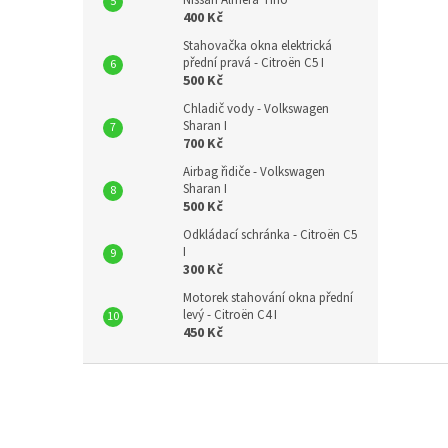
Nissan Almera Tino
400 Kč
Stahovačka okna elektrická
přední pravá - Citroën C5 I
500 Kč
Chladič vody - Volkswagen
Sharan I
700 Kč
Airbag řidiče - Volkswagen
Sharan I
500 Kč
Odkládací schránka - Citroën C5
I
300 Kč
Motorek stahování okna přední
levý - Citroën C4 I
450 Kč
Z
á
p
a