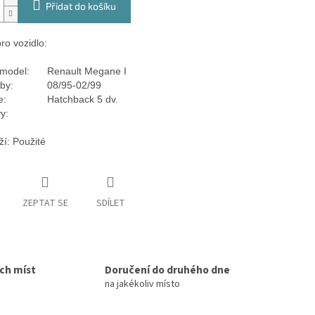
Přidat do košíku
ro vozidlo:
model:
Renault Megane I
by:
08/95-02/99
e:
Hatchback 5 dv.
y:
ží: Použité
ZEPTAT SE
SDÍLET
ích míst
Doručení do druhého dne
na jakékoliv místo