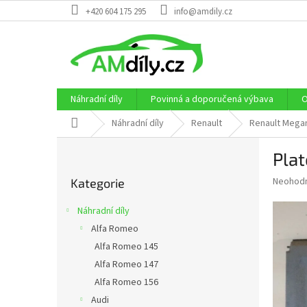
Přejít
+420 604 175 295
info@amdily.cz
na
obsah
Náhradní díly
Povinná a doporučená výbava
O
Domů
Náhradní díly
Renault
Renault Megan
P
Plat
o
Přeskočit
s
Průměr
Neohod
Kategorie
kategorie
t
hodnoce
r
produkt
Náhradní díly
a
je
Alfa Romeo
0,0
n
z
Alfa Romeo 145
n
5
í
Alfa Romeo 147
hvězdič
p
Alfa Romeo 156
a
Audi