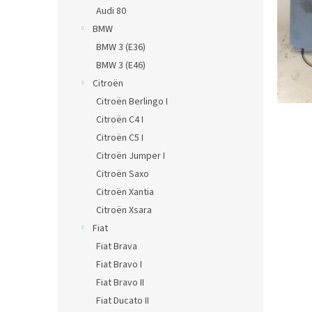
n
Audi 80
e
BMW
l
BMW 3 (E36)
BMW 3 (E46)
Citroën
Citroën Berlingo I
Citroën C4 I
Citroën C5 I
Citroën Jumper I
Citroën Saxo
Citroën Xantia
Citroën Xsara
Fiat
Fiat Brava
Fiat Bravo I
Fiat Bravo II
Fiat Ducato II