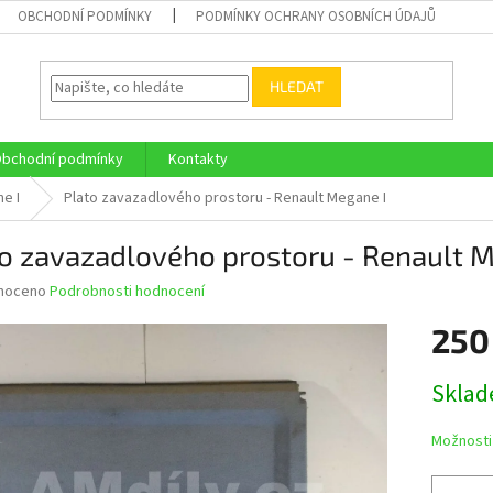
OBCHODNÍ PODMÍNKY
PODMÍNKY OCHRANY OSOBNÍCH ÚDAJŮ
HLEDAT
bchodní podmínky
Kontakty
e I
Plato zavazadlového prostoru - Renault Megane I
o zavazadlového prostoru - Renault M
né
noceno
Podrobnosti hodnocení
ní
250
u
Měrná
Skla
cena:
ek.
Možnosti