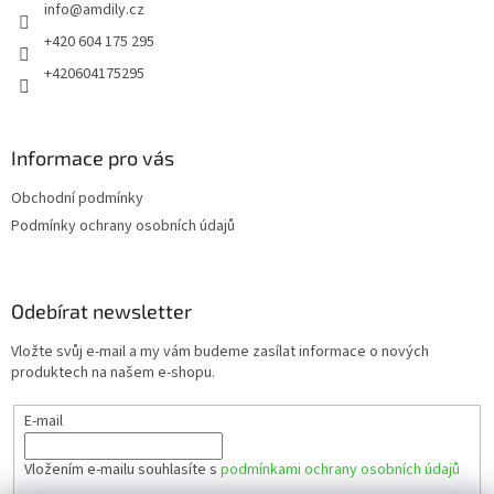
info
@
amdily.cz
í
+420 604 175 295
+420604175295
Informace pro vás
Obchodní podmínky
Podmínky ochrany osobních údajů
Odebírat newsletter
Vložte svůj e-mail a my vám budeme zasílat informace o nových
produktech na našem e-shopu.
E-mail
Vložením e-mailu souhlasíte s
podmínkami ochrany osobních údajů