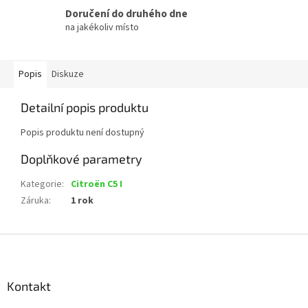
Doručení do druhého dne
na jakékoliv místo
Popis
Diskuze
Detailní popis produktu
Popis produktu není dostupný
Doplňkové parametry
Kategorie
:
Citroën C5 I
Záruka
:
1 rok
Z
á
p
a
Kontakt
t