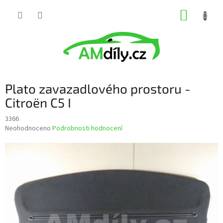
Přejít
NÁKUP
na
obsah
KOŠÍK
Plato zavazadlového prostoru -
Citroën C5 I
3366
Průměrné
Neohodnoceno
Podrobnosti hodnocení
hodnocení
produktu
je
0,0
z
5
hvězdiček.