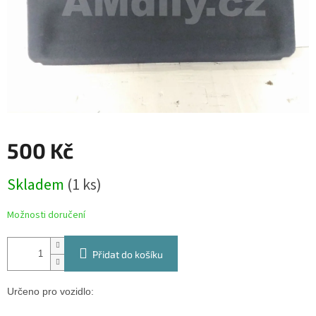
500 Kč
Měrná
Skladem
(1 ks)
cena:
Možnosti doručení
Přidat do košíku
Určeno pro vozidlo: