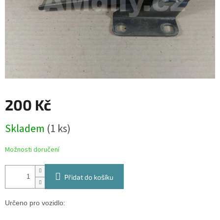
200 Kč
Měrná
Skladem
(1 ks)
cena:
Možnosti doručení
Přidat do košíku
Určeno pro vozidlo: