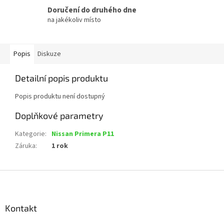
Doručení do druhého dne
na jakékoliv místo
Popis
Diskuze
Detailní popis produktu
Popis produktu není dostupný
Doplňkové parametry
Kategorie
:
Nissan Primera P11
Záruka
:
1 rok
Z
á
p
a
Kontakt
t