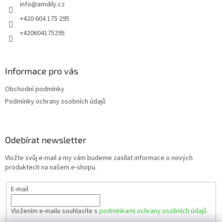
info
@
amdily.cz
í
+420 604 175 295
+420604175295
Informace pro vás
Obchodní podmínky
Podmínky ochrany osobních údajů
Odebírat newsletter
Vložte svůj e-mail a my vám budeme zasílat informace o nových
produktech na našem e-shopu.
E-mail
Vložením e-mailu souhlasíte s
podmínkami ochrany osobních údajů