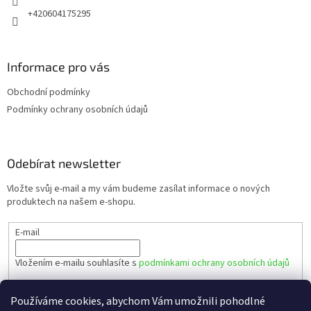
+420604175295
Informace pro vás
Obchodní podmínky
Podmínky ochrany osobních údajů
Odebírat newsletter
Vložte svůj e-mail a my vám budeme zasílat informace o nových
produktech na našem e-shopu.
E-mail
Vložením e-mailu souhlasíte s
podmínkami ochrany osobních údajů
PŘIHLÁSIT SE
Používáme cookies, abychom Vám umožnili pohodlné