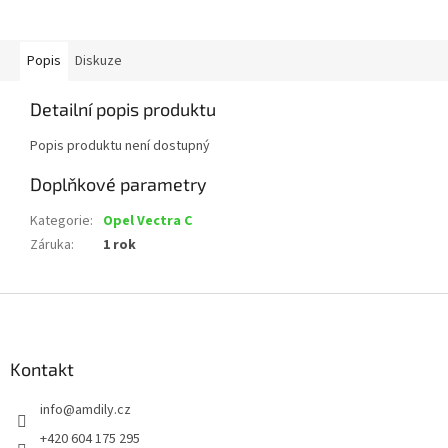
Popis
Diskuze
Detailní popis produktu
Popis produktu není dostupný
Doplňkové parametry
Kategorie
:
Opel Vectra C
Záruka
:
1 rok
Z
á
p
a
Kontakt
t
info
@
amdily.cz
í
+420 604 175 295