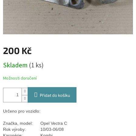
200 Kč
Měrná
Skladem
(1 ks)
cena:
Možnosti doručení
Přidat do košíku
Určeno pro vozidlo:
Značka, model:
Opel Vectra C
Rok výroby:
10/03-06/08
Karosérie:
Kombi