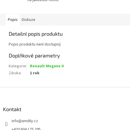
Popis
Diskuze
Detailní popis produktu
Popis produktu není dostupný
Doplňkové parametry
Kategorie
:
Renault Megane II
Záruka
:
1 rok
Z
á
p
a
Kontakt
t
info
@
amdily.cz
í
+420 604 175 295