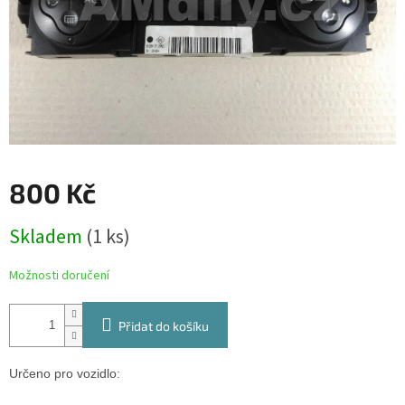
800 Kč
Měrná
Skladem
(1 ks)
cena:
Možnosti doručení
Přidat do košíku
Určeno pro vozidlo: