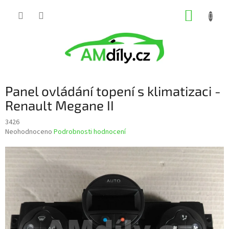
Přejít
NÁKUP
na
obsah
KOŠÍK
Panel ovládání topení s klimatizaci -
Renault Megane II
3426
Průměrné
Neohodnoceno
Podrobnosti hodnocení
hodnocení
produktu
je
0,0
z
5
hvězdiček.