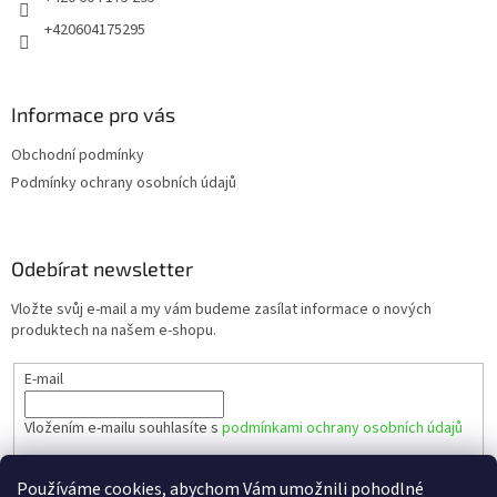
+420604175295
Informace pro vás
Obchodní podmínky
Podmínky ochrany osobních údajů
Odebírat newsletter
Vložte svůj e-mail a my vám budeme zasílat informace o nových
produktech na našem e-shopu.
E-mail
Vložením e-mailu souhlasíte s
podmínkami ochrany osobních údajů
PŘIHLÁSIT SE
Používáme cookies, abychom Vám umožnili pohodlné