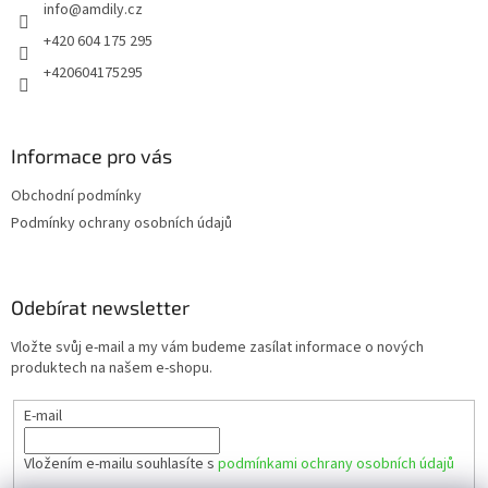
info
@
amdily.cz
í
+420 604 175 295
+420604175295
Informace pro vás
Obchodní podmínky
Podmínky ochrany osobních údajů
Odebírat newsletter
Vložte svůj e-mail a my vám budeme zasílat informace o nových
produktech na našem e-shopu.
E-mail
Vložením e-mailu souhlasíte s
podmínkami ochrany osobních údajů