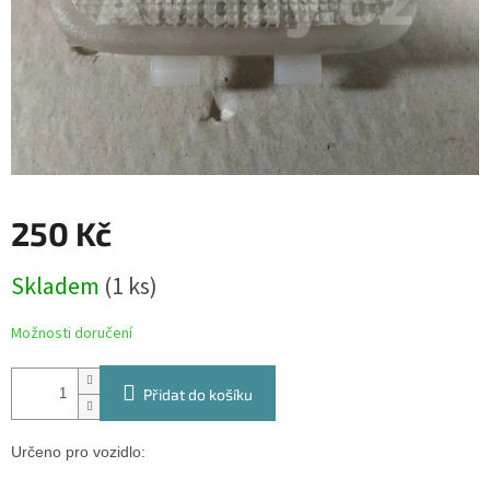
250 Kč
Měrná
Skladem
(1 ks)
cena:
Možnosti doručení
Přidat do košíku
Určeno pro vozidlo: