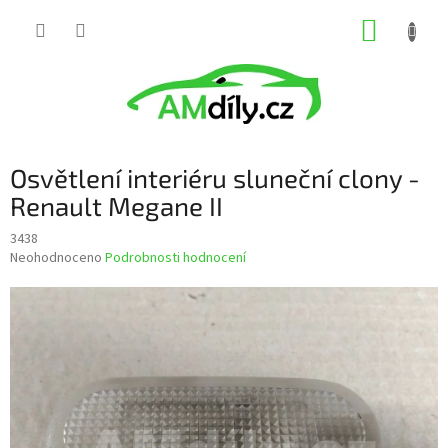
Přejít
NÁKUP
na
obsah
KOŠÍK
Osvětlení interiéru sluneční clony -
Renault Megane II
3438
Průměrné
Neohodnoceno
Podrobnosti hodnocení
hodnocení
produktu
je
0,0
z
5
hvězdiček.