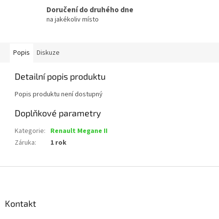
Doručení do druhého dne
na jakékoliv místo
Popis
Diskuze
Detailní popis produktu
Popis produktu není dostupný
Doplňkové parametry
Kategorie
:
Renault Megane II
Záruka
:
1 rok
Z
á
p
a
Kontakt
t