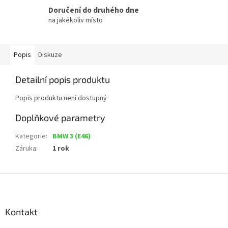
Doručení do druhého dne
na jakékoliv místo
Popis
Diskuze
Detailní popis produktu
Popis produktu není dostupný
Doplňkové parametry
Kategorie
:
BMW 3 (E46)
Záruka
:
1 rok
Z
á
p
a
Kontakt
t