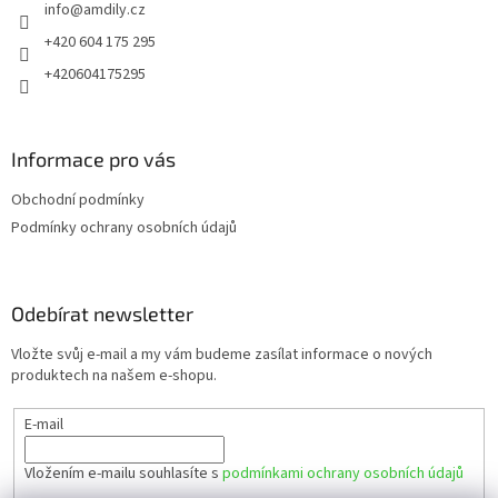
info
@
amdily.cz
í
+420 604 175 295
+420604175295
Informace pro vás
Obchodní podmínky
Podmínky ochrany osobních údajů
Odebírat newsletter
Vložte svůj e-mail a my vám budeme zasílat informace o nových
produktech na našem e-shopu.
E-mail
Vložením e-mailu souhlasíte s
podmínkami ochrany osobních údajů