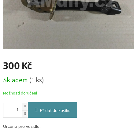
300 Kč
Měrná
Skladem
(1 ks)
cena:
Možnosti doručení
Přidat do košíku
Určeno pro vozidlo: