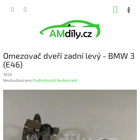
Přejít
NÁKUP
na
obsah
KOŠÍK
Omezovač dveří zadní levý - BMW 3
(E46)
3818
Průměrné
Neohodnoceno
Podrobnosti hodnocení
hodnocení
produktu
je
0,0
z
5
hvězdiček.