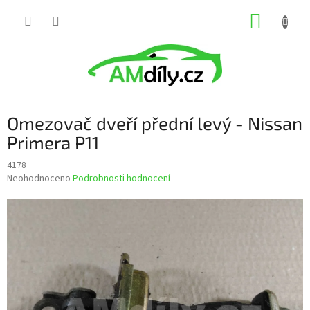
Přejít
NÁKUP
na
obsah
KOŠÍK
Omezovač dveří přední levý - Nissan
Primera P11
4178
Průměrné
Neohodnoceno
Podrobnosti hodnocení
hodnocení
produktu
je
0,0
z
5
hvězdiček.