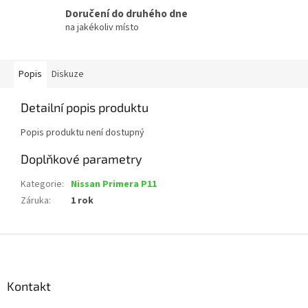
Doručení do druhého dne
na jakékoliv místo
Popis
Diskuze
Detailní popis produktu
Popis produktu není dostupný
Doplňkové parametry
Kategorie
:
Nissan Primera P11
Záruka
:
1 rok
Z
á
p
a
Kontakt
t