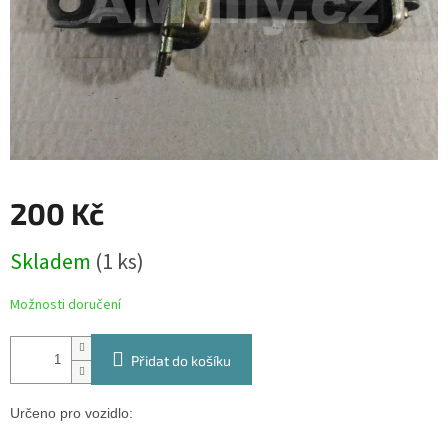
200 Kč
Měrná
Skladem
(1 ks)
cena:
Možnosti doručení
Přidat do košíku
Určeno pro vozidlo: