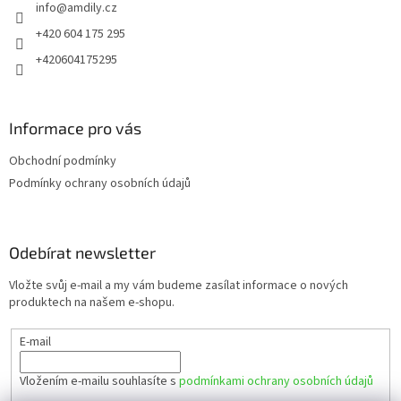
info
@
amdily.cz
í
+420 604 175 295
+420604175295
Informace pro vás
Obchodní podmínky
Podmínky ochrany osobních údajů
Odebírat newsletter
Vložte svůj e-mail a my vám budeme zasílat informace o nových
produktech na našem e-shopu.
E-mail
Vložením e-mailu souhlasíte s
podmínkami ochrany osobních údajů