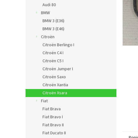
n
Audi 80
e
BMW
l
BMW 3 (E36)
BMW 3 (E46)
Citroën
Citroën Berlingo I
Citroën C4 I
Citroën C5 I
Citroën Jumper I
Citroën Saxo
Citroën Xantia
Citroën Xsara
Fiat
Fiat Brava
Fiat Bravo I
Fiat Bravo II
Fiat Ducato II
Popi