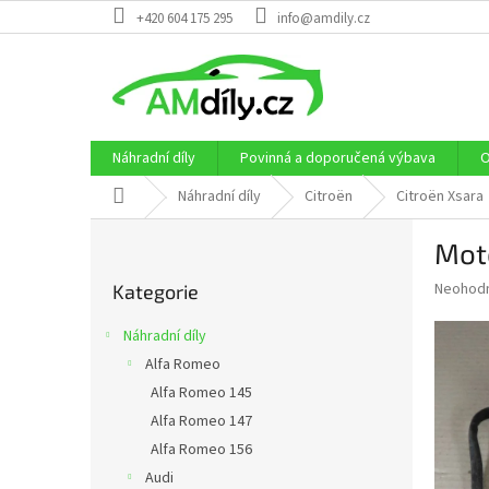
Přejít
+420 604 175 295
info@amdily.cz
na
obsah
Náhradní díly
Povinná a doporučená výbava
O
Domů
Náhradní díly
Citroën
Citroën Xsara
P
Moto
o
Přeskočit
s
Průměr
Neohod
Kategorie
kategorie
t
hodnoce
r
produkt
Náhradní díly
a
je
Alfa Romeo
0,0
n
z
Alfa Romeo 145
n
5
í
Alfa Romeo 147
hvězdič
p
Alfa Romeo 156
a
Audi