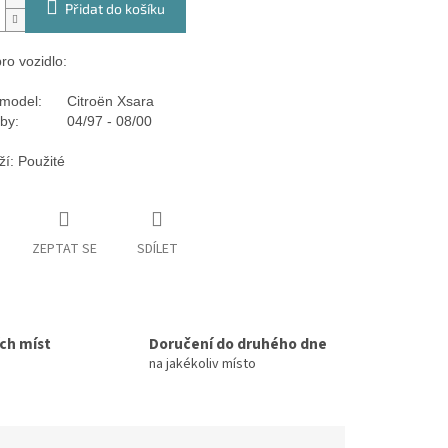
Přidat do košíku
ro vozidlo:
model:
Citroën Xsara
by:
04/97 - 08/00
ží: Použité
ZEPTAT SE
SDÍLET
ích míst
Doručení do druhého dne
na jakékoliv místo