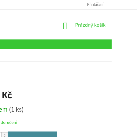
Přihlášení
NÁKUPNÍ
Prázdný košík
KOŠÍK
 Kč
dem
(1 ks)
 doručení