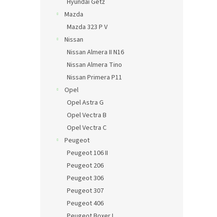
Hyundai Getz
Mazda
Mazda 323 P V
Nissan
Nissan Almera II N16
Nissan Almera Tino
Nissan Primera P11
Opel
Opel Astra G
Opel Vectra B
Opel Vectra C
Peugeot
Peugeot 106 II
Peugeot 206
Peugeot 306
Peugeot 307
Peugeot 406
Peugeot Boxer I