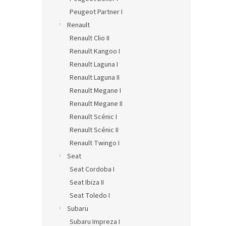
Peugeot Partner I
Renault
Renault Clio II
Renault Kangoo I
Renault Laguna I
Renault Laguna II
Renault Megane I
Renault Megane II
Renault Scénic I
Renault Scénic II
Renault Twingo I
Seat
Seat Cordoba I
Seat Ibiza II
Seat Toledo I
Subaru
Subaru Impreza I