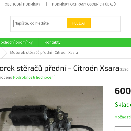
OBCHODNÍ PODMÍNKY
PODMÍNKY OCHRANY OSOBNÍCH ÚDAJŮ
HLEDAT
bchodní podmínky
Kontakty
Motorek stěračů přední - Citroën Xsara
rek stěračů přední - Citroën Xsara
2196
né
noceno
Podrobnosti hodnocení
ní
600
u
Měrná
Skla
cena:
ek.
Možnosti