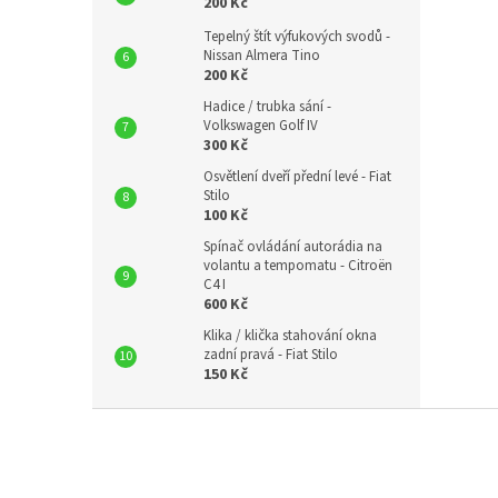
200 Kč
Tepelný štít výfukových svodů -
Nissan Almera Tino
200 Kč
Hadice / trubka sání -
Volkswagen Golf IV
300 Kč
Osvětlení dveří přední levé - Fiat
Stilo
100 Kč
Spínač ovládání autorádia na
volantu a tempomatu - Citroën
C4 I
600 Kč
Klika / klička stahování okna
zadní pravá - Fiat Stilo
150 Kč
Z
á
p
a