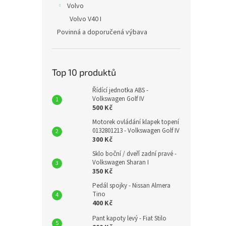
Volvo
Volvo V40 I
Povinná a doporučená výbava
Top 10 produktů
Řídící jednotka ABS -
Volkswagen Golf IV
500 Kč
Motorek ovládání klapek topení
0132801213 - Volkswagen Golf IV
300 Kč
Sklo boční / dveří zadní pravé -
Volkswagen Sharan I
350 Kč
Pedál spojky - Nissan Almera
Tino
400 Kč
Pant kapoty levý - Fiat Stilo