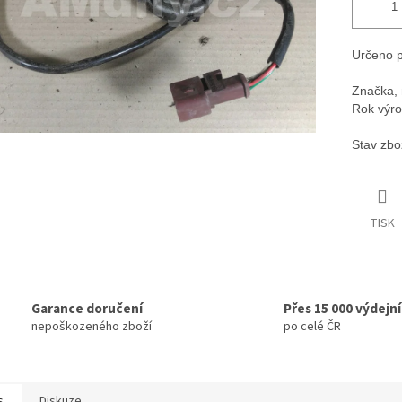
Určeno p
Značka, 
Rok výro
Stav zbo
TISK
Garance doručení
Přes 15 000 výdejn
nepoškozeného zboží
po celé ČR
s
Diskuze