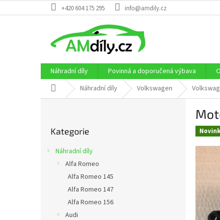
Přejít
+420 604 175 295
info@amdily.cz
na
obsah
Náhradní díly
Povinná a doporučená výbava
O
Domů
Náhradní díly
Volkswagen
Volkswage
P
Moto
o
Přeskočit
s
Kategorie
kategorie
Novin
t
r
Náhradní díly
a
Alfa Romeo
n
Alfa Romeo 145
n
í
Alfa Romeo 147
p
Alfa Romeo 156
a
Audi