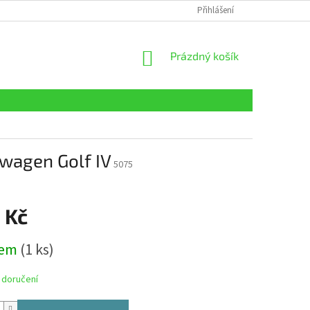
Přihlášení
NÁKUPNÍ
Prázdný košík
KOŠÍK
swagen Golf IV
5075
 Kč
dem
(1 ks)
 doručení