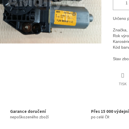
Určeno p
Značka, 
Rok výro
Karoséri
Kód barv
Stav zbo
TISK
Garance doručení
Přes 15 000 výdejn
nepoškozeného zboží
po celé ČR