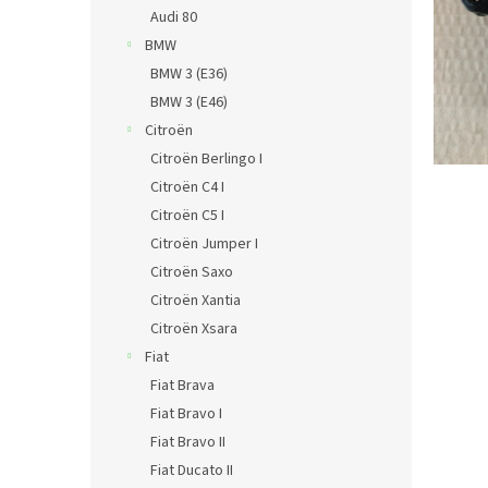
n
Audi 80
e
BMW
l
BMW 3 (E36)
BMW 3 (E46)
Citroën
Citroën Berlingo I
Citroën C4 I
Citroën C5 I
Citroën Jumper I
Citroën Saxo
Citroën Xantia
Citroën Xsara
Fiat
Fiat Brava
Fiat Bravo I
Fiat Bravo II
Fiat Ducato II