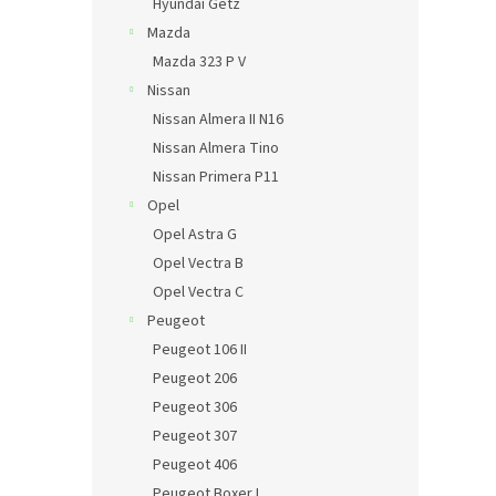
Hyundai Getz
Mazda
Mazda 323 P V
Nissan
Nissan Almera II N16
Nissan Almera Tino
Nissan Primera P11
Opel
Opel Astra G
Opel Vectra B
Opel Vectra C
Peugeot
Peugeot 106 II
Peugeot 206
Peugeot 306
Peugeot 307
Peugeot 406
Peugeot Boxer I