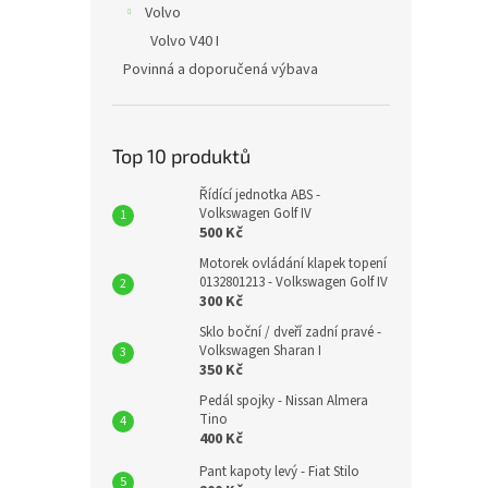
Volvo
Volvo V40 I
Povinná a doporučená výbava
Top 10 produktů
Řídící jednotka ABS -
Volkswagen Golf IV
500 Kč
Motorek ovládání klapek topení
0132801213 - Volkswagen Golf IV
300 Kč
Sklo boční / dveří zadní pravé -
Volkswagen Sharan I
350 Kč
Pedál spojky - Nissan Almera
Tino
400 Kč
Pant kapoty levý - Fiat Stilo