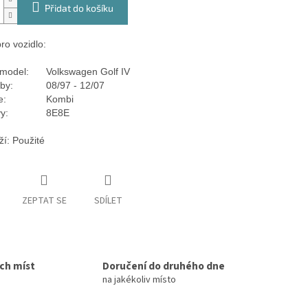
Přidat do košíku
ro vozidlo:
model:
Volkswagen Golf IV
by:
08/97 - 12/07
e:
Kombi
y:
8E8E
ží: Použité
ZEPTAT SE
SDÍLET
ích míst
Doručení do druhého dne
na jakékoliv místo