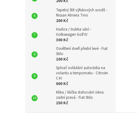
200 Kč
Tepelný štít výfukových svodů -
Nissan Almera Tino
200 Kč
Hadice / trubka sání -
Volkswagen Golf IV
300 Kč
Osvětlení dveří přední levé - Fiat
Stilo
100 Kč
Spínač ovládání autorádia na
volantu a tempomatu - Citroën
C4 I
600 Kč
Klika / klička stahování okna
zadní pravá - Fiat Stilo
150 Kč
Z
á
p
a