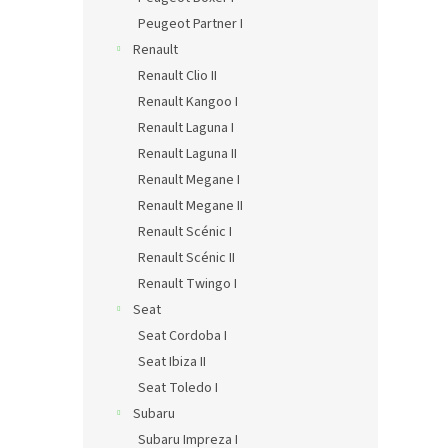
Peugeot Partner I
Renault
Renault Clio II
Renault Kangoo I
Renault Laguna I
Renault Laguna II
Renault Megane I
Renault Megane II
Renault Scénic I
Renault Scénic II
Renault Twingo I
Seat
Seat Cordoba I
Seat Ibiza II
Seat Toledo I
Subaru
Subaru Impreza I