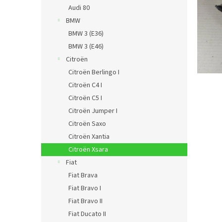
n
Audi 80
e
BMW
l
BMW 3 (E36)
BMW 3 (E46)
Citroën
Citroën Berlingo I
Citroën C4 I
Citroën C5 I
Citroën Jumper I
Citroën Saxo
Citroën Xantia
Citroën Xsara
Fiat
Fiat Brava
Fiat Bravo I
Fiat Bravo II
Fiat Ducato II