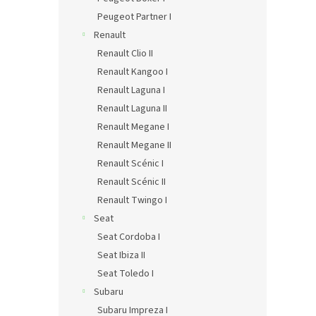
Peugeot Partner I
Renault
Renault Clio II
Renault Kangoo I
Renault Laguna I
Renault Laguna II
Renault Megane I
Renault Megane II
Renault Scénic I
Renault Scénic II
Renault Twingo I
Seat
Seat Cordoba I
Seat Ibiza II
Seat Toledo I
Subaru
Subaru Impreza I