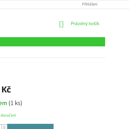
Přihlášení
NÁKUPNÍ
Prázdný košík
KOŠÍK
 Kč
dem
(1 ks)
 doručení