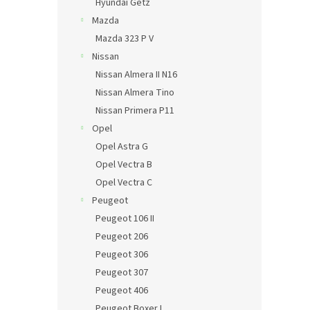
Hyundai Getz
Mazda
Mazda 323 P V
Nissan
Nissan Almera II N16
Nissan Almera Tino
Nissan Primera P11
Opel
Opel Astra G
Opel Vectra B
Opel Vectra C
Peugeot
Peugeot 106 II
Peugeot 206
Peugeot 306
Peugeot 307
Peugeot 406
Peugeot Boxer I