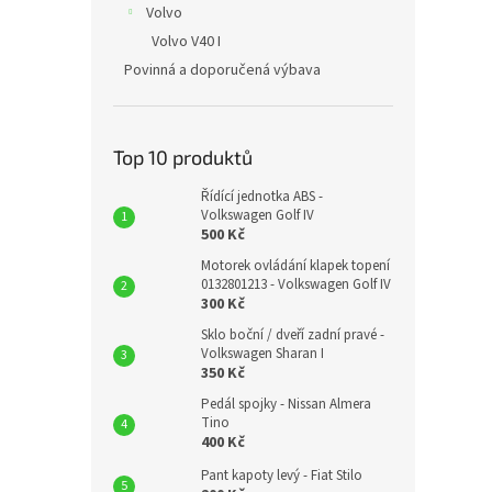
Volvo
Volvo V40 I
Povinná a doporučená výbava
Top 10 produktů
Řídící jednotka ABS -
Volkswagen Golf IV
500 Kč
Motorek ovládání klapek topení
0132801213 - Volkswagen Golf IV
300 Kč
Sklo boční / dveří zadní pravé -
Volkswagen Sharan I
350 Kč
Pedál spojky - Nissan Almera
Tino
400 Kč
Pant kapoty levý - Fiat Stilo