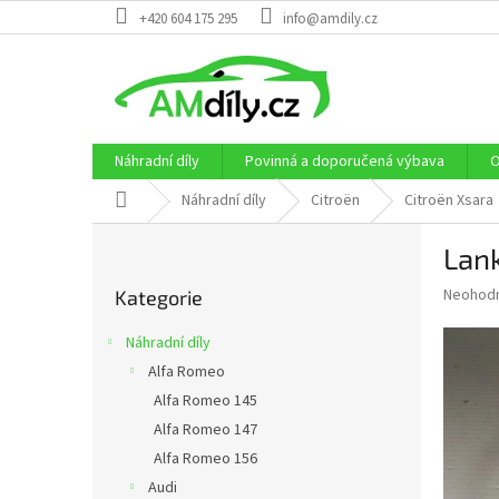
Přejít
+420 604 175 295
info@amdily.cz
na
obsah
Náhradní díly
Povinná a doporučená výbava
O
Domů
Náhradní díly
Citroën
Citroën Xsara
P
Lank
o
Přeskočit
s
Průměr
Neohod
Kategorie
kategorie
t
hodnoce
r
produkt
Náhradní díly
a
je
Alfa Romeo
0,0
n
z
Alfa Romeo 145
n
5
í
Alfa Romeo 147
hvězdič
p
Alfa Romeo 156
a
Audi