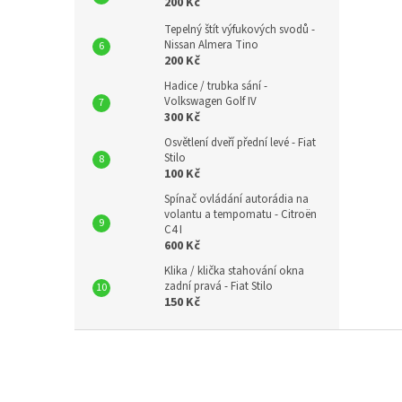
200 Kč
Tepelný štít výfukových svodů -
Nissan Almera Tino
200 Kč
Hadice / trubka sání -
Volkswagen Golf IV
300 Kč
Osvětlení dveří přední levé - Fiat
Stilo
100 Kč
Spínač ovládání autorádia na
volantu a tempomatu - Citroën
C4 I
600 Kč
Klika / klička stahování okna
zadní pravá - Fiat Stilo
150 Kč
Z
á
p
a