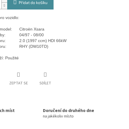
Přidat do košíku
ro vozidlo:
model:
Citroën Xsara
by:
04/97 - 08/00
ru:
2.0 (1997 ccm) HDI 66kW
oru:
RHY (DW10TD)
ží: Použité
ZEPTAT SE
SDÍLET
ích míst
Doručení do druhého dne
na jakékoliv místo