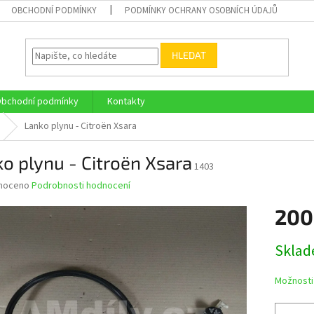
OBCHODNÍ PODMÍNKY
PODMÍNKY OCHRANY OSOBNÍCH ÚDAJŮ
HLEDAT
bchodní podmínky
Kontakty
Lanko plynu - Citroën Xsara
o plynu - Citroën Xsara
1403
né
noceno
Podrobnosti hodnocení
ní
200
u
Měrná
Skla
cena:
ek.
Možnosti