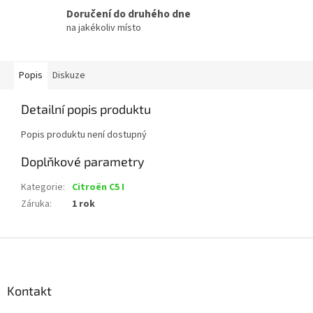
Doručení do druhého dne
na jakékoliv místo
Popis
Diskuze
Detailní popis produktu
Popis produktu není dostupný
Doplňkové parametry
Kategorie
:
Citroën C5 I
Záruka
:
1 rok
Z
á
p
a
Kontakt
t