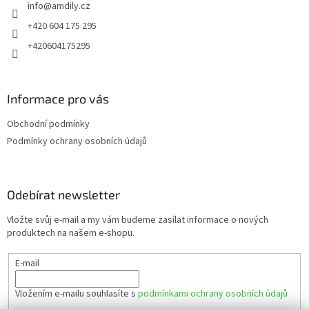
info
@
amdily.cz
í
+420 604 175 295
+420604175295
Informace pro vás
Obchodní podmínky
Podmínky ochrany osobních údajů
Odebírat newsletter
Vložte svůj e-mail a my vám budeme zasílat informace o nových
produktech na našem e-shopu.
E-mail
Vložením e-mailu souhlasíte s
podmínkami ochrany osobních údajů