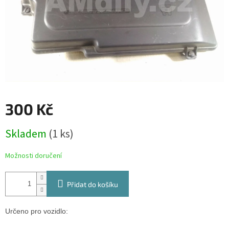
300 Kč
Měrná
Skladem
(1 ks)
cena:
Možnosti doručení
Přidat do košíku
Určeno pro vozidlo: