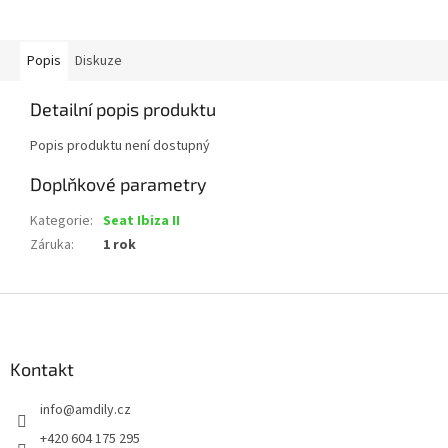
Popis
Diskuze
Detailní popis produktu
Popis produktu není dostupný
Doplňkové parametry
Kategorie
:
Seat Ibiza II
Záruka
:
1 rok
Z
á
p
a
Kontakt
t
info
@
amdily.cz
í
+420 604 175 295