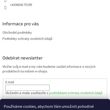
+420604175295
Informace pro vás
Obchodní podmínky
Podmínky ochrany osobních údajů
Odebírat newsletter
Vložte svůj e-mail a my vám budeme zasílat informace o nových
produktech na našem e-shopu.
E-mail
Vložením e-mailu souhlasíte s
podmínkami ochrany osobních údajů
PŘIHLÁSIT SE
Používáme cookies, abychom Vám umožnili pohodlné