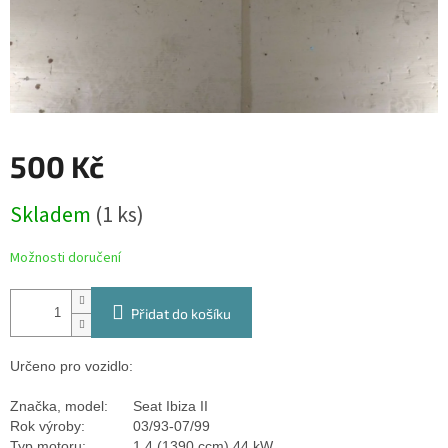
500 Kč
Měrná
Skladem
(1 ks)
cena:
Možnosti doručení
Přidat do košíku
Určeno pro vozidlo:
Značka, model:
Seat Ibiza II
Rok výroby:
03/93-07/99
Typ motoru:
1.4 (1390 ccm) 44 kW