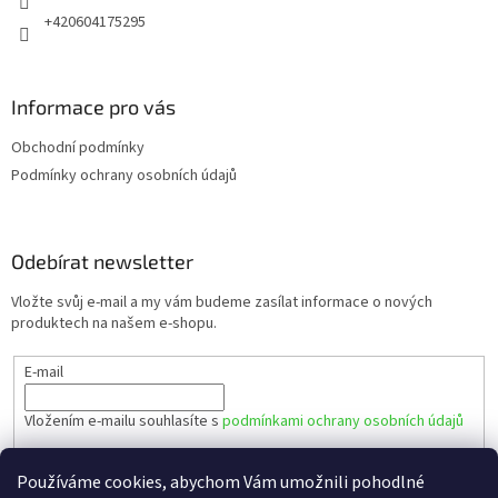
+420604175295
Informace pro vás
Obchodní podmínky
Podmínky ochrany osobních údajů
Odebírat newsletter
Vložte svůj e-mail a my vám budeme zasílat informace o nových
produktech na našem e-shopu.
E-mail
Vložením e-mailu souhlasíte s
podmínkami ochrany osobních údajů
PŘIHLÁSIT SE
Používáme cookies, abychom Vám umožnili pohodlné