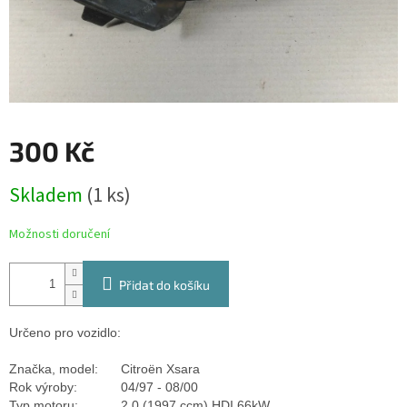
300 Kč
Měrná
Skladem
(1 ks)
cena:
Možnosti doručení
Přidat do košíku
Určeno pro vozidlo:
Značka, model:
Citroën Xsara
Rok výroby:
04/97 - 08/00
Typ motoru:
2.0 (1997 ccm) HDI 66kW