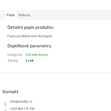
Popis
Diskuze
Detailní popis produktu
Popis produktu není dostupný
Doplňkové parametry
Kategorie
:
Citroën Xsara
Záruka
:
1 rok
Z
á
p
a
Kontakt
t
info
@
amdily.cz
í
+420 604 175 295