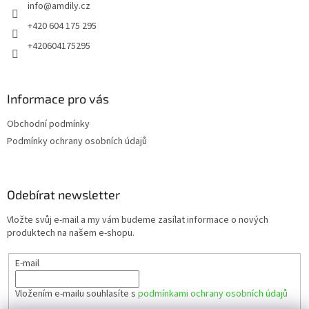
info
@
amdily.cz
í
+420 604 175 295
+420604175295
Informace pro vás
Obchodní podmínky
Podmínky ochrany osobních údajů
Odebírat newsletter
Vložte svůj e-mail a my vám budeme zasílat informace o nových
produktech na našem e-shopu.
E-mail
Vložením e-mailu souhlasíte s
podmínkami ochrany osobních údajů