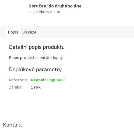
Doručení do druhého dne
na jakékoliv místo
Popis
Diskuze
Detailní popis produktu
Popis produktu není dostupný
Doplňkové parametry
Kategorie
:
Renault Laguna II
Záruka
:
1 rok
Z
á
p
a
Kontakt
t