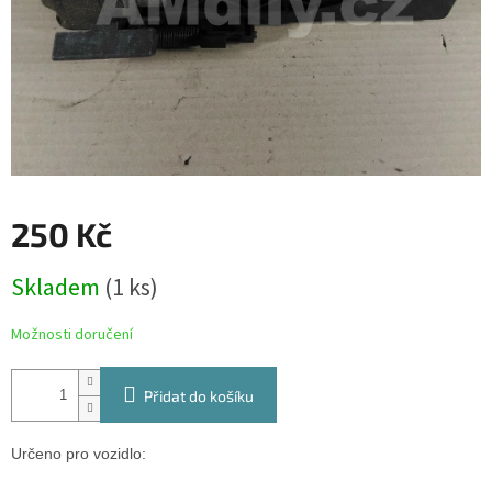
250 Kč
Měrná
Skladem
(1 ks)
cena:
Možnosti doručení
Přidat do košíku
Určeno pro vozidlo: