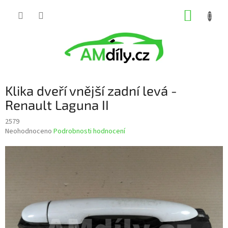
Přejít
NÁKUP
na
obsah
KOŠÍK
Klika dveří vnější zadní levá -
Renault Laguna II
2579
Průměrné
Neohodnoceno
Podrobnosti hodnocení
hodnocení
produktu
je
0,0
z
5
hvězdiček.