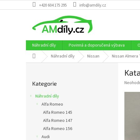
Přejít
+420 604 175 295
info@amdily.cz
na
obsah
Náhradní díly
Povinná a doporučená výbava
O
Domů
Náhradní díly
Nissan
Nissan Almera 
P
Kata
o
Přeskočit
s
Průměr
Neohod
Kategorie
kategorie
t
hodnoce
r
produkt
Náhradní díly
a
je
Alfa Romeo
0,0
n
z
Alfa Romeo 145
n
5
í
Alfa Romeo 147
hvězdič
p
Alfa Romeo 156
a
Audi