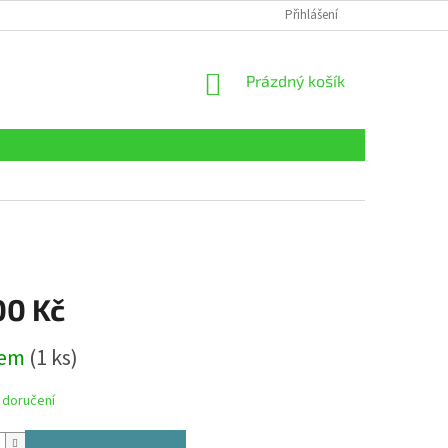
Přihlášení
NÁKUPNÍ
Prázdný košík
KOŠÍK
00 Kč
dem
(1 ks)
 doručení