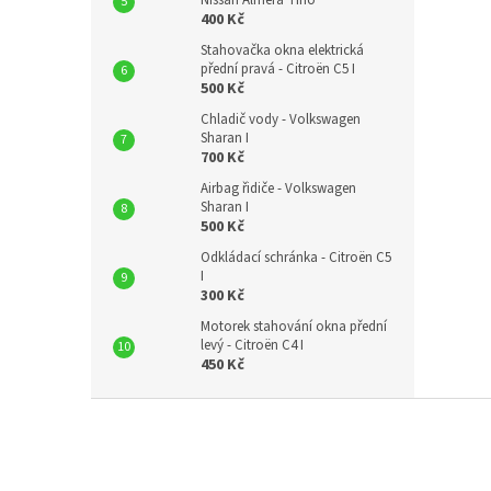
Nissan Almera Tino
400 Kč
Stahovačka okna elektrická
přední pravá - Citroën C5 I
500 Kč
Chladič vody - Volkswagen
Sharan I
700 Kč
Airbag řidiče - Volkswagen
Sharan I
500 Kč
Odkládací schránka - Citroën C5
I
300 Kč
Motorek stahování okna přední
levý - Citroën C4 I
450 Kč
Z
á
p
a