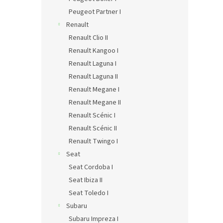
Peugeot Partner I
Renault
Renault Clio II
Renault Kangoo I
Renault Laguna I
Renault Laguna II
Renault Megane I
Renault Megane II
Renault Scénic I
Renault Scénic II
Renault Twingo I
Seat
Seat Cordoba I
Seat Ibiza II
Seat Toledo I
Subaru
Subaru Impreza I