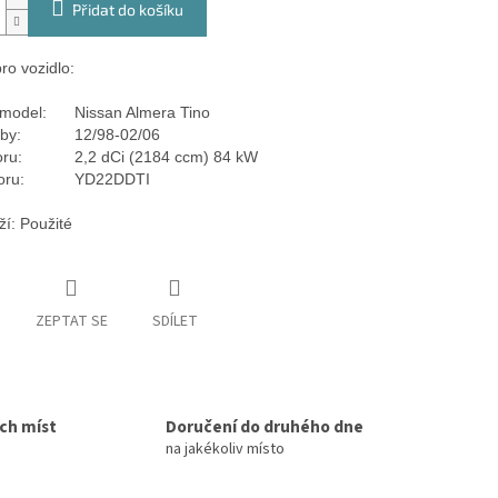
Přidat do košíku
ro vozidlo:
model:
Nissan Almera Tino
by:
12/98-02/06
ru:
2,2 dCi (2184 ccm) 84 kW
oru:
YD22DDTI
ží: Použité
ZEPTAT SE
SDÍLET
ích míst
Doručení do druhého dne
na jakékoliv místo