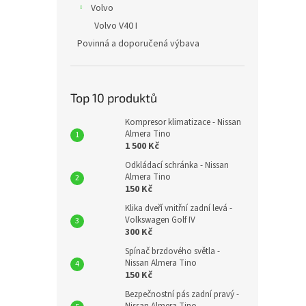
Volvo
Volvo V40 I
Povinná a doporučená výbava
Top 10 produktů
Kompresor klimatizace - Nissan
Almera Tino
1 500 Kč
Odkládací schránka - Nissan
Almera Tino
150 Kč
Klika dveří vnitřní zadní levá -
Volkswagen Golf IV
300 Kč
Spínač brzdového světla -
Nissan Almera Tino
150 Kč
Bezpečnostní pás zadní pravý -