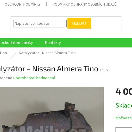
OBCHODNÍ PODMÍNKY
PODMÍNKY OCHRANY OSOBNÍCH ÚDAJŮ
HLEDAT
bchodní podmínky
Kontakty
Tino
Katalyzátor - Nissan Almera Tino
lyzátor - Nissan Almera Tino
1586
né
noceno
Podrobnosti hodnocení
ní
4 0
u
Měrná
Skla
cena:
ek.
Možnosti