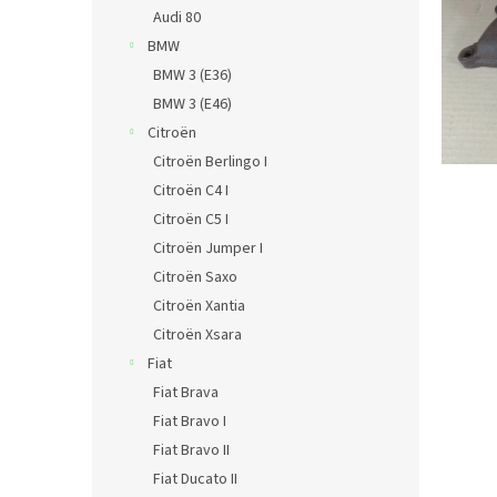
n
Audi 80
e
BMW
l
BMW 3 (E36)
BMW 3 (E46)
Citroën
Citroën Berlingo I
Citroën C4 I
Citroën C5 I
Citroën Jumper I
Citroën Saxo
Citroën Xantia
Citroën Xsara
Fiat
Fiat Brava
Fiat Bravo I
Fiat Bravo II
Fiat Ducato II