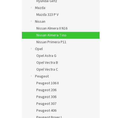
Hyundai Getz
Mazda
Mazda 323 P V
Nissan
Nissan Almera II N16
Nissan Almera Tino
Nissan Primera P11
Opel
Opel Astra G
Opel Vectra B
Opel Vectra C
Peugeot
Peugeot 106 II
Peugeot 206
Peugeot 306
Peugeot 307
Peugeot 406
Peugeot Boxer I