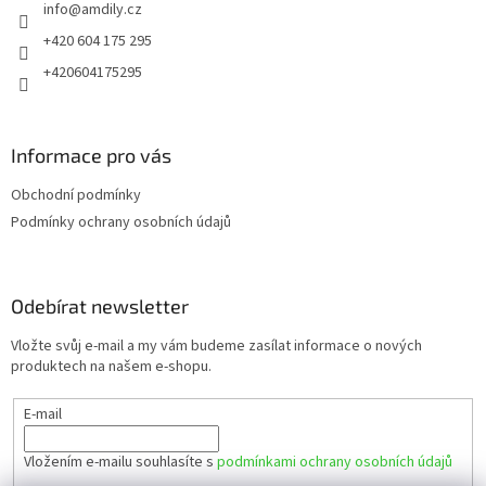
info
@
amdily.cz
í
+420 604 175 295
+420604175295
Informace pro vás
Obchodní podmínky
Podmínky ochrany osobních údajů
Odebírat newsletter
Vložte svůj e-mail a my vám budeme zasílat informace o nových
produktech na našem e-shopu.
E-mail
Vložením e-mailu souhlasíte s
podmínkami ochrany osobních údajů