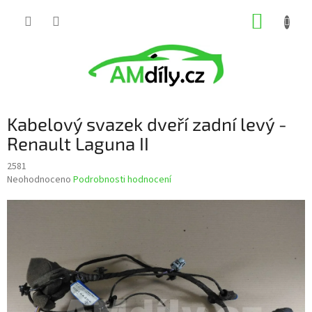
Přejít
NÁKUP
na
obsah
KOŠÍK
Kabelový svazek dveří zadní levý -
Renault Laguna II
2581
Průměrné
Neohodnoceno
Podrobnosti hodnocení
hodnocení
produktu
je
0,0
z
5
hvězdiček.