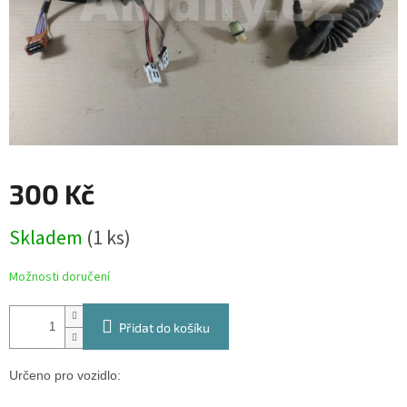
300 Kč
Měrná
Skladem
(1 ks)
cena:
Možnosti doručení
Přidat do košíku
Určeno pro vozidlo: