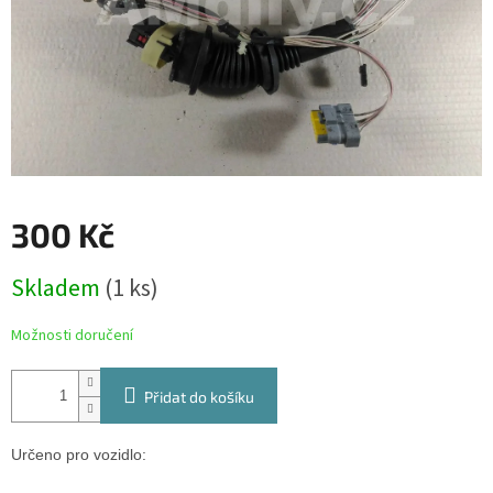
300 Kč
Měrná
Skladem
(1 ks)
cena:
Možnosti doručení
Přidat do košíku
Určeno pro vozidlo: