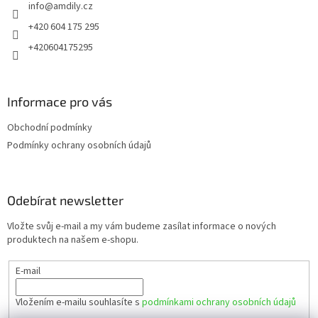
info
@
amdily.cz
í
+420 604 175 295
+420604175295
Informace pro vás
Obchodní podmínky
Podmínky ochrany osobních údajů
Odebírat newsletter
Vložte svůj e-mail a my vám budeme zasílat informace o nových
produktech na našem e-shopu.
E-mail
Vložením e-mailu souhlasíte s
podmínkami ochrany osobních údajů