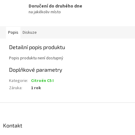
Doručení do druhého dne
na jakékoliv místo
Popis
Diskuze
Detailní popis produktu
Popis produktu není dostupný
Doplňkové parametry
Kategorie
:
Citroën C5 I
Záruka
:
1 rok
Z
á
p
a
Kontakt
t